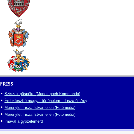
FRISS
Sziszek püspöke (Maderspach Kommandó)
Érdekfeszítő magyar történelem – Tisza és Ady
Merénylet Tisza István ellen (Fotómédia)
Merénylet Tisza István ellen (Fotómédia)
Imával a győzelemért!