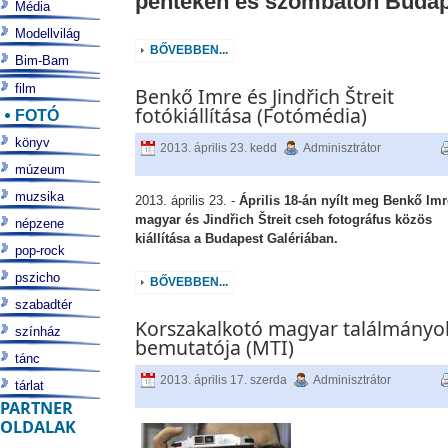
pénteken és szombaton Budap
Média
Modellvilág
BŐVEBBEN...
Bim-Bam
film
Benkő Imre és Jindřich Štreit
fotókiállítása (Fotómédia)
FOTÓ
könyv
2013. április 23. kedd
Adminisztrátor
múzeum
muzsika
2013. április 23. -
Április 18-án nyílt meg Benkő Imr
magyar és Jindřich Štreit cseh fotográfus közös
népzene
kiállítása a Budapest Galériában.
pop-rock
pszicho
BŐVEBBEN...
szabadtér
Korszakalkotó magyar találmányo
színház
bemutatója (MTI)
tánc
2013. április 17. szerda
Adminisztrátor
tárlat
PARTNER
OLDALAK