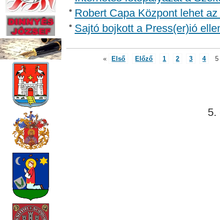
Robert Capa Központ lehet az
Sajtó bojkott a Press(er)ió elle
«
Első
Előző
1
2
3
4
5
5.