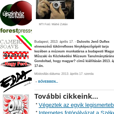
MTI Fotó: Máthé Zoltán
Budapest, 2013. április 17. -
Dulovits Jenő Duflex
elnevezésű tükörreflexes fényképezőgépét tarja
kezében a múzeum munkatársa a budapesti Magy
Műszaki és Közlekedési Múzeum Tanulmánytárán
Gondoltad, hogy magyar? című kiállításán 2013. áp
17-én.
Módosítás dátuma: 2013. április 17. szerda
BŐVEBBEN...
További cikkeink...
Végeztek az egyik legismerteb
Internetes fotópályázat a Széke