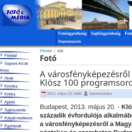
Fotóügynökség
Sajtóügynökség
Fot
Impresszum
Főoldal
fotó
Fotó
Főoldal
Soproni Arcok
Anno
A városfényképezésről
Hírek
Klösz 100 programsoro
Krónika
2013. május 20. hétfő
Adminisztrátor
Kritika
Ajánló
Budapest, 2013. május 20. -
Klö
Sajtószemle
századik évfordulója alkalmá
Kárpát-medence
a városfényképezésről a Magya
Egyházak