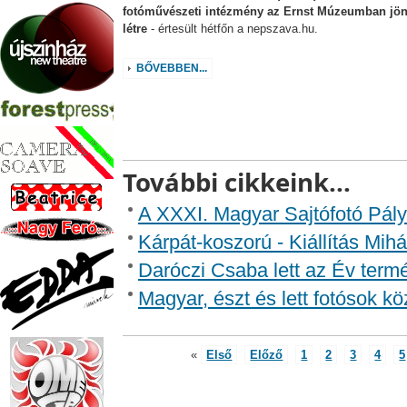
fotóművészeti intézmény az Ernst Múzeumban jö
létre
- értesült hétfőn a nepszava.hu.
BŐVEBBEN...
További cikkeink...
A XXXI. Magyar Sajtófotó Pál
Kárpát-koszorú - Kiállítás Mih
Daróczi Csaba lett az Év term
Magyar, észt és lett fotósok kö
«
Első
Előző
1
2
3
4
5