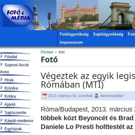
Fotóügynökség
Sajtóügynökség
Fot
Impresszum
Főoldal
fotó
Fotó
Főoldal
Soproni Arcok
Anno
Végeztek az egyik legi
Hírek
Rómában (MTI)
Krónika
2013. március 02. szombat
Adminisztrátor
Kritika
Ajánló
Róma/Budapest, 2013. március 
Sajtószemle
többek közt Beyoncét és Brad P
Kárpát-medence
Daniele Lo Presti holttestét az 
Egyházak