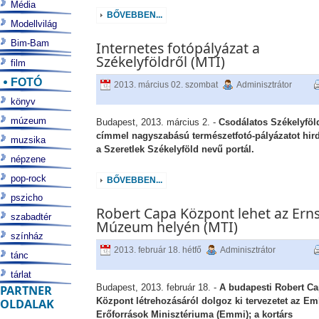
Média
BŐVEBBEN...
Modellvilág
Bim-Bam
Internetes fotópályázat a
Székelyföldről (MTI)
film
FOTÓ
2013. március 02. szombat
Adminisztrátor
könyv
múzeum
Budapest, 2013. március 2. -
Csodálatos Székelyföl
címmel nagyszabású természetfotó-pályázatot hird
muzsika
a Szeretlek Székelyföld nevű portál.
népzene
pop-rock
BŐVEBBEN...
pszicho
Robert Capa Központ lehet az Erns
szabadtér
Múzeum helyén (MTI)
színház
2013. február 18. hétfő
Adminisztrátor
tánc
tárlat
Budapest, 2013. február 18. -
A budapesti Robert C
PARTNER
Központ létrehozásáról dolgoz ki tervezetet az Em
OLDALAK
Erőforrások Minisztériuma (Emmi); a kortárs