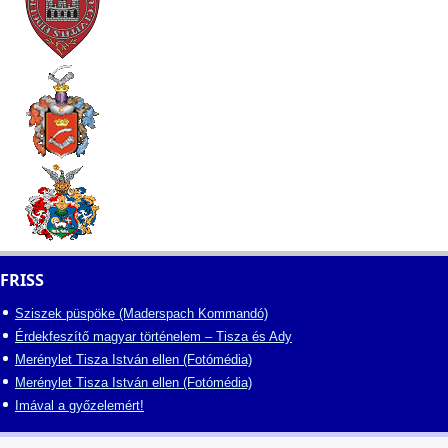
FRISS
Sziszek püspöke (Maderspach Kommandó)
Érdekfeszítő magyar történelem – Tisza és Ady
Merénylet Tisza István ellen (Fotómédia)
Merénylet Tisza István ellen (Fotómédia)
Imával a győzelemért!