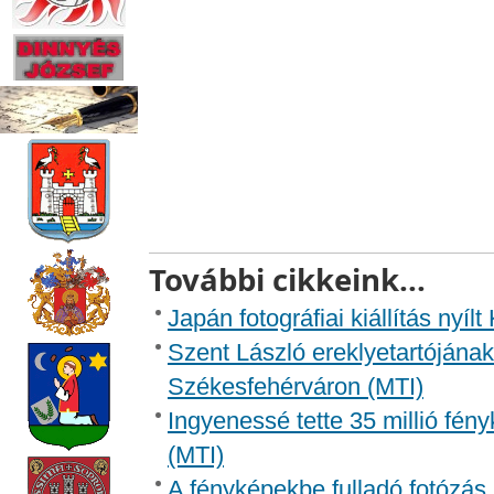
További cikkeink...
Japán fotográfiai kiállítás nyí
Szent László ereklyetartójának f
Székesfehérváron (MTI)
Ingyenessé tette 35 millió fé
(MTI)
A fényképekbe fulladó fotózás 