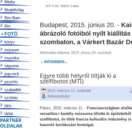
Média
MTI Fotó: Máthé Zoltán
Modellvilág
Bim-Bam
Budapest, 2015. június 20. -
Kai
film
ábrázoló fotóiból nyílt kiállít
FOTÓ
szombaton, a Várkert Bazár Dé
könyv
múzeum
Módosítás dátuma: 2015. június 20. szombat
muzsika
BŐVEBBEN...
népzene
pop-rock
Egyre több helyről tiltják ki a
szelfibotot (MTI)
pszicho
szabadtér
2015. március 12. csütörtök
Adminisztrátor
színház
tánc
Párizs, 2015. március 11. -
Franciaországban elsőké
tárlat
versailles-i kastély múzeuma tiltotta ki épületeiből
PARTNER
szelfibotot, és több francia kulturális intézmény is
OLDALAK
hasonló korlátozást fontolgat.