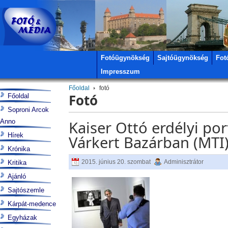
Fotóügynökség
Sajtóügynökség
Fot
Impresszum
Főoldal
fotó
Fotó
Főoldal
Soproni Arcok
Anno
Kaiser Ottó erdélyi port
Hírek
Várkert Bazárban (MTI
Krónika
2015. június 20. szombat
Adminisztrátor
Kritika
Ajánló
Sajtószemle
Kárpát-medence
Egyházak