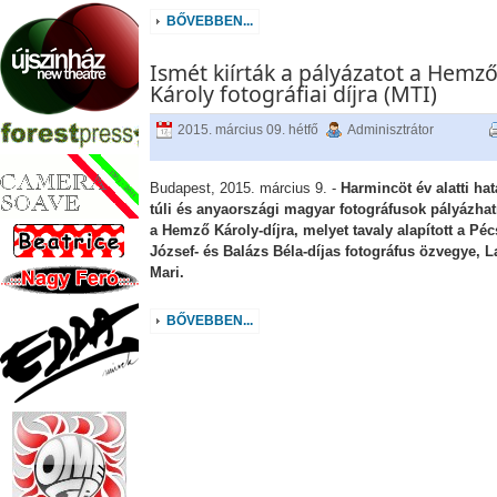
BŐVEBBEN...
Ismét kiírták a pályázatot a Hemz
Károly fotográfiai díjra (MTI)
2015. március 09. hétfő
Adminisztrátor
Budapest, 2015. március 9. -
Harmincöt év alatti ha
túli és anyaországi magyar fotográfusok pályázha
a Hemző Károly-díjra, melyet tavaly alapított a Péc
József- és Balázs Béla-díjas fotográfus özvegye, L
Mari.
BŐVEBBEN...