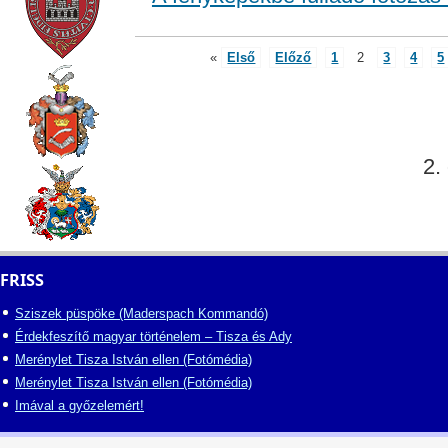
«
Első
Előző
1
2
3
4
5
2.
FRISS
Sziszek püspöke (Maderspach Kommandó)
Érdekfeszítő magyar történelem – Tisza és Ady
Merénylet Tisza István ellen (Fotómédia)
Merénylet Tisza István ellen (Fotómédia)
Imával a győzelemért!