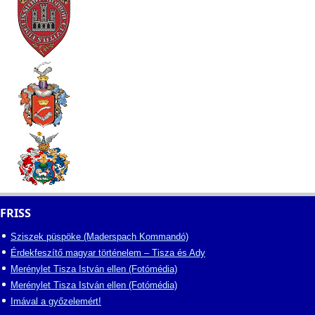
FRISS
Sziszek püspöke (Maderspach Kommandó)
Érdekfeszítő magyar történelem – Tisza és Ady
Merénylet Tisza István ellen (Fotómédia)
Merénylet Tisza István ellen (Fotómédia)
Imával a győzelemért!