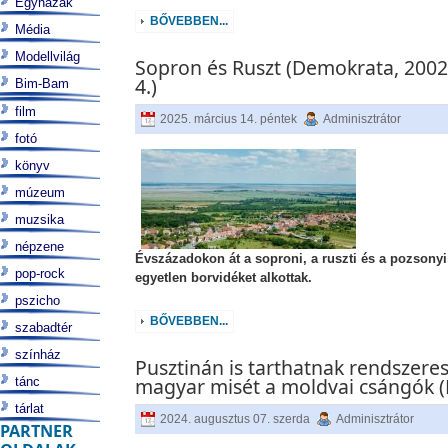
Egyházak
BŐVEBBEN...
Média
Modellvilág
Sopron és Ruszt (Demokrata, 2002.
4.)
Bim-Bam
film
2025. március 14. péntek
Adminisztrátor
fotó
könyv
múzeum
muzsika
népzene
Évszázadokon át a soproni, a ruszti és a pozsonyi
pop-rock
egyetlen borvidéket alkottak.
pszicho
BŐVEBBEN...
szabadtér
színház
Pusztinán is tarthatnak rendszere
magyar misét a moldvai csángók (
tánc
tárlat
2024. augusztus 07. szerda
Adminisztrátor
PARTNER