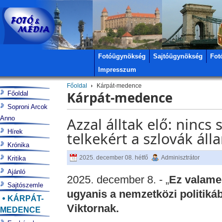
Fotóügynökség
Sajtóügynökség
Fot
Impresszum
Főoldal
Kárpát-medence
Kárpát-medence
Főoldal
Soproni Arcok
Anno
Azzal álltak elő: nincs
Hírek
telkekért a szlovák áll
Krónika
2025. december 08. hétfő
Adminisztrátor
Kritika
Ajánló
2025. december 8. - „
Ez valame
Sajtószemle
ugyanis a nemzetközi politiká
KÁRPÁT-
Viktornak.
MEDENCE