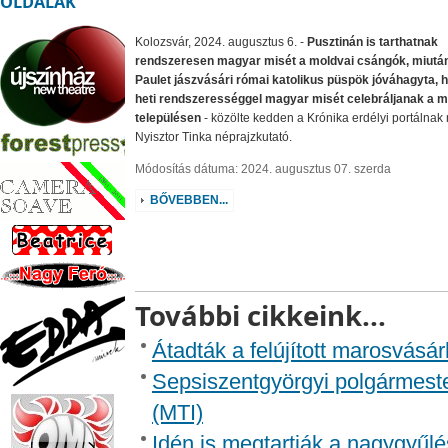
OLDALAK
Kolozsvár, 2024. augusztus 6. -
Pusztinán is tarthatnak
rendszeresen magyar misét a moldvai csángók, miután 
Paulet jászvásári római katolikus püspök jóváhagyta, 
heti rendszerességgel magyar misét celebráljanak a m
településen
- közölte kedden a Krónika erdélyi portálnak 
Nyisztor Tinka néprajzkutató.
Módosítás dátuma: 2024. augusztus 07. szerda
BŐVEBBEN...
További cikkeink...
Átadták a felújított marosvásár
Sepsiszentgyörgyi polgármester
(MTI)
Idén is megtartják a nagygyűlé