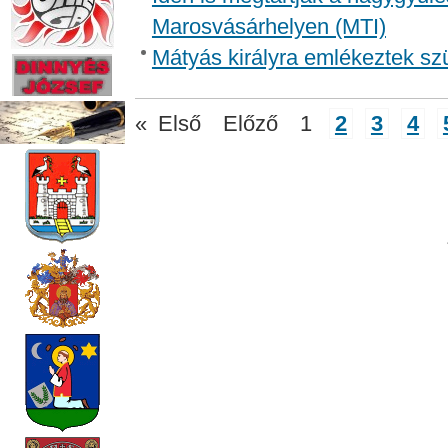
Marosvásárhelyen (MTI)
Mátyás királyra emlékeztek sz
«
Első
Előző
1
2
3
4