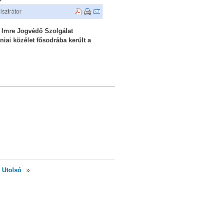
sztrátor
 Imre Jogvédő Szolgálat
niai közélet fősodrába került a
Utolsó
»