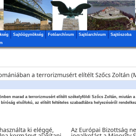
kség
Sajtóügynökség
Fotóarchívum
Sajtóarchívum
Sajtószoba
um
ániában a terrorizmusért elítélt Szőcs Zoltán (
önben marad a terrorizmusért elítélt székelyföldi Szőcs Zoltán, miután 
 bíróság elsőfokú, az elítélt feltételes szabadlábra helyezéséről rendelke
asználta ki eléggé,
Az Európai Bizottság n
lna kormányt alakítani
jogalkotást a Minority 