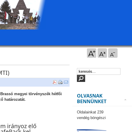
MTI)
a Brassó megyei törvényszék hétfői
OLVASNAK
ző határozatát.
BENNÜNKET
Oldalainkat 239
vendég böngészi
em irányoz elő
SafePack-kel