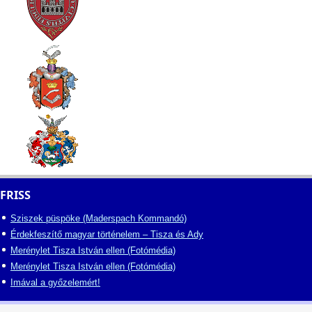
FRISS
Sziszek püspöke (Maderspach Kommandó)
Érdekfeszítő magyar történelem – Tisza és Ady
Merénylet Tisza István ellen (Fotómédia)
Merénylet Tisza István ellen (Fotómédia)
Imával a győzelemért!