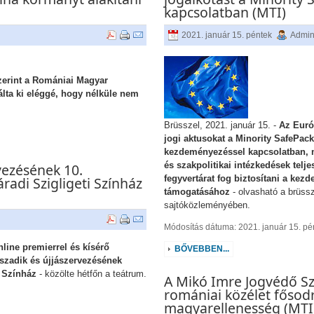
kapcsolatban (MTI)
2021. január 15. péntek
Admini
zerint a Romániai Magyar
ta ki eléggé, hogy nélküle nem
Brüsszel, 2021. január 15. -
Az Euró
jogi aktusokat a Minority SafePac
kezdeményezéssel kapcsolatban, m
és szakpolitikai intézkedések telj
vezésének 10.
fegyvertárat fog biztosítani a kez
radi Szigligeti Színház
támogatásához
- olvasható a brüssz
sajtóközleményében.
Módosítás dátuma: 2021. január 15. pé
line premierrel és kísérő
BŐVEBBEN...
szadik és újjászervezésének
i Színház
- közölte hétfőn a teátrum.
A Mikó Imre Jogvédő Sz
romániai közélet fősodr
magyarellenesség (MTI