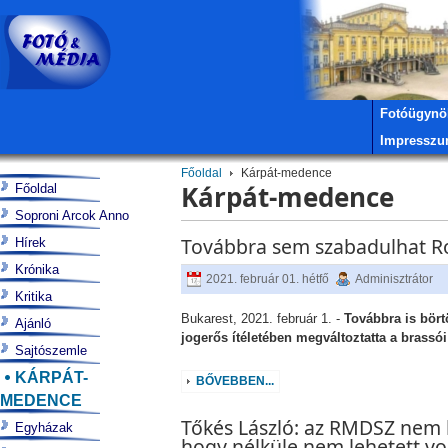
Fotóügynö
Impressz
Főoldal
Kárpát-medence
Kárpát-medence
Főoldal
Soproni Arcok Anno
Továbbra sem szabadulhat Rom
Hírek
Krónika
2021. február 01. hétfő
Adminisztrátor
Kritika
Bukarest, 2021. február 1. -
Továbbra is bört
Ajánló
jogerős ítéletében megváltoztatta a brassói
Sajtószemle
KÁRPÁT-
BŐVEBBEN...
MEDENCE
Tőkés László: az RMDSZ nem h
Egyházak
hogy nélküle nem lehetett vo