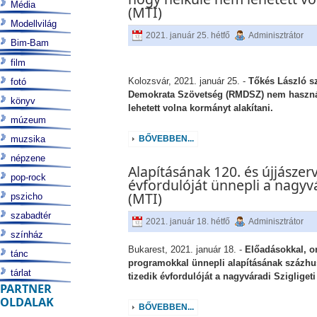
Média
(MTI)
Modellvilág
2021. január 25. hétfő
Adminisztrátor
Bim-Bam
film
Kolozsvár, 2021. január 25. -
Tőkés László s
fotó
Demokrata Szövetség (RMDSZ) nem használ
könyv
lehetett volna kormányt alakítani.
múzeum
muzsika
BŐVEBBEN...
népzene
Alapításának 120. és újjászer
pop-rock
évfordulóját ünnepli a nagyvá
(MTI)
pszicho
szabadtér
2021. január 18. hétfő
Adminisztrátor
színház
Bukarest, 2021. január 18. -
Előadásokkal, on
tánc
programokkal ünnepli alapításának százhu
tárlat
tizedik évfordulóját a nagyváradi Szigliget
PARTNER
OLDALAK
BŐVEBBEN...