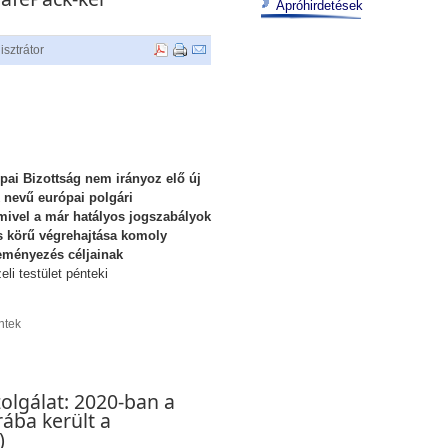
Apróhirdetések
sztrátor
pai Bizottság nem irányoz elő új
k nevű európai polgári
ivel a már hatályos jogszabályok
es körű végrehajtása komoly
deményezés céljainak
eli testület pénteki
ntek
olgálat: 2020-ban a
ába került a
)