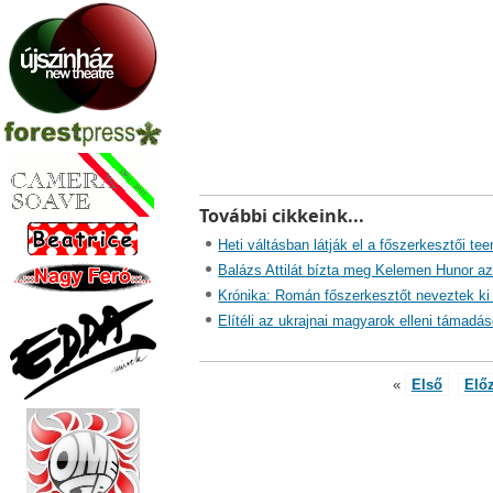
További cikkeink...
Heti váltásban látják el a főszerkesztői t
Balázs Attilát bízta meg Kelemen Hunor a
Krónika: Román főszerkesztőt neveztek ki
Elítéli az ukrajnai magyarok elleni támad
«
Első
Elő