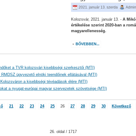
2021. január 13. szerda
Admini
Kolozsvár, 2021. január 13. -
A Mikó
értékelése szerint 2020-ban a romá
magyarellenesség.
BŐVEBBEN...
eendőket a TVR kolozsvári kisebbségi szerkesztői (MTI)
z RMDSZ ügyvezető elnöki teendőinek ellátásával (MTI)
 Kolozsváron a kisebbségi tévéadások élére (MTI)
ásokat a nyugat-európai magyar szervezetek szövetsége (MTI)
ző
21
22
23
24
25
26
27
28
29
30
Következő
26. oldal / 1717