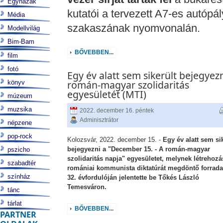
Egyházak
kutatói a tervezett A7-es autópál
Média
szakaszának nyomvonalán.
Modellvilág
Bim-Bam
BŐVEBBEN...
film
fotó
Egy év alatt sem sikerült bejegyezn
román-magyar szolidaritás
könyv
egyesületét (MTI)
múzeum
muzsika
2022. december 16. péntek
Adminisztrátor
népzene
pop-rock
Kolozsvár, 2022. december 15. -
Egy év alatt sem si
bejegyezni a "December 15. - A román-magyar
pszicho
szolidaritás napja" egyesületet, melynek létrehozá
szabadtér
romániai kommunista diktatúrát megdöntő forrad
színház
32. évfordulóján jelentette be Tőkés László
Temesváron.
tánc
tárlat
BŐVEBBEN...
PARTNER