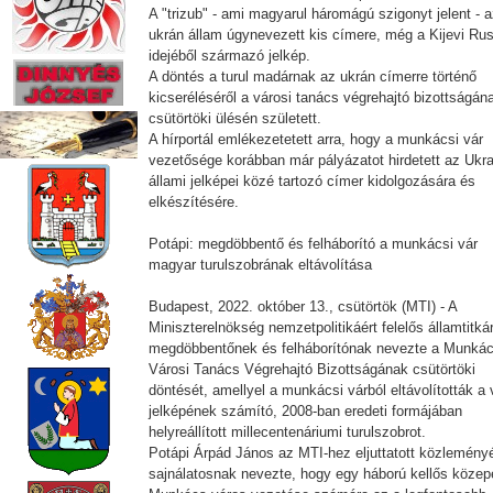
A "trizub" - ami magyarul háromágú szigonyt jelent - 
ukrán állam úgynevezett kis címere, még a Kijevi Ru
idejéből származó jelkép.
A döntés a turul madárnak az ukrán címerre történő
kicseréléséről a városi tanács végrehajtó bizottságán
csütörtöki ülésén született.
A hírportál emlékezetetett arra, hogy a munkácsi vár
vezetősége korábban már pályázatot hirdetett az Ukra
állami jelképei közé tartozó címer kidolgozására és
elkészítésére.
Potápi: megdöbbentő és felháborító a munkácsi vár
magyar turulszobrának eltávolítása
Budapest, 2022. október 13., csütörtök (MTI) - A
Miniszterelnökség nemzetpolitikáért felelős államtitká
megdöbbentőnek és felháborítónak nevezte a Munkác
Városi Tanács Végrehajtó Bizottságának csütörtöki
döntését, amellyel a munkácsi várból eltávolították a 
jelképének számító, 2008-ban eredeti formájában
helyreállított millecentenáriumi turulszobrot.
Potápi Árpád János az MTI-hez eljuttatott közlemény
sajnálatosnak nevezte, hogy egy háború kellős közep