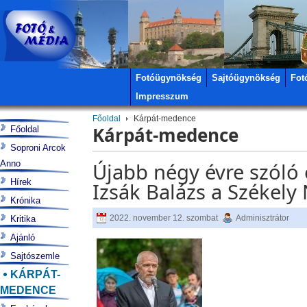
Fotóügynökség
Sajtóügynökség
Fot
Impresszum
Főoldal
Kárpát-medence
Kárpát-medence
Főoldal
Soproni Arcok
Anno
Újabb négy évre szóló 
Hírek
Izsák Balázs a Székely
Krónika
2022. november 12. szombat
Adminisztrátor
Kritika
Ajánló
Sajtószemle
KÁRPÁT-
MEDENCE