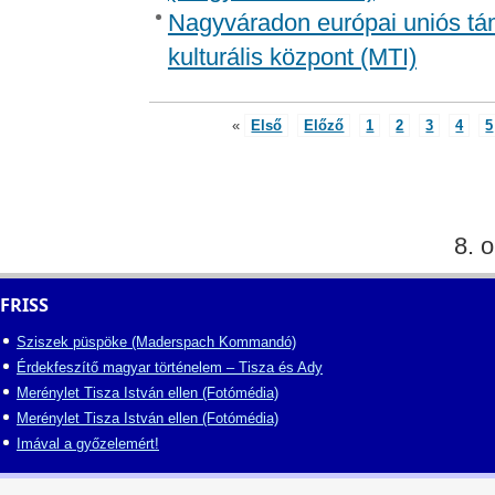
Nagyváradon európai uniós tá
kulturális központ (MTI)
«
Első
Előző
1
2
3
4
5
8. o
FRISS
Sziszek püspöke (Maderspach Kommandó)
Érdekfeszítő magyar történelem – Tisza és Ady
Merénylet Tisza István ellen (Fotómédia)
Merénylet Tisza István ellen (Fotómédia)
Imával a győzelemért!