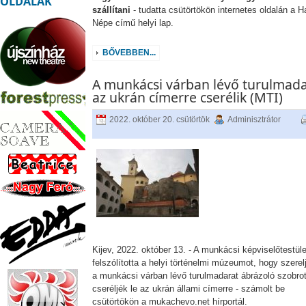
OLDALAK
szállítani
- tudatta csütörtökön internetes oldalán a H
Népe című helyi lap.
BŐVEBBEN...
A munkácsi várban lévő turulmada
az ukrán címerre cserélik (MTI)
2022. október 20. csütörtök
Adminisztrátor
Kijev, 2022. október 13. - A munkácsi képviselőtestüle
felszólította a helyi történelmi múzeumot, hogy szerel
a munkácsi várban lévő turulmadarat ábrázoló szobrot
cseréljék le az ukrán állami címerre - számolt be
csütörtökön a mukachevo.net hírportál.