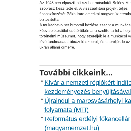
Az 1945-ben elpusztított szobor másolatát Belény Mi
szobrász készítette el. A visszaállítási projekt teljes
finanszírozását Pákh Imre amerikai magyar üzletemb
biztosította.
A mukachevo.net hírportál közlése szerint a munkács
képviselőtestület csütörtökön arra szólította fel a hely
történelmi múzeumot, hogy szereljék le a munkácsi v
lévő turulmadarat ábrázoló szobrot, és cseréljék le az
ukrán állami címerre.
További cikkeink...
Kivár a nemzeti régiókért indíto
kezdeményezés benyújtásával
Újraindul a marosvásárhelyi k
folyamata (MTI)
Református erdélyi főkancellár
(magyarnemzet.hu)