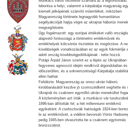
Munkács város vezetése számára az a legfontosabb,
lebontsa a helyi, valamint a kárpátaljai magyarság eg
kiemelt jelképének számító műemléket, miközben
Magyarország története legnagyobb humanitárius
segélyakcióját hajtja végre az ukrajnai háborús menek
megsegítésére.
Úgy fogalmazott: egy európai értékeket valló országb
alapvető fontosságú a történelmi emlékművek és
emlékhelyek kölcsönös tisztelete és megőrzése. A n
kisebbségek vonatkozásában ez az egyik fokmérője 
adott ország kisebbségpolitikájának - tette hozzá.
Potápi Árpád János szerint ez a lépés az Ukrajnában 
fegyveres agresszió idején rendkívül átgondolatlan és
időszerűtlen, és a soknemzetiségű Kárpátalja stabilit
ellen hathat.
Felidézte: Magyarország az orosz-ukrán háború
kirobbanásától kezdve jó szomszédként segítette és s
Ukrajnát és csaknem egymillió ukrán menekültet fogad
A közleményben azt írták: a munkácsi vár turulszobrá
1896-ban állították fel, a hét millenniumi emlékmű
egyikeként. A csehszlovák hatóságok 1924-ben bonto
le az emlékművet, a vidékre bevonuló Vörös Hadsere
pedig 1945-ben olvasztotta be a csaknem egytonnás
bronzszobrot.