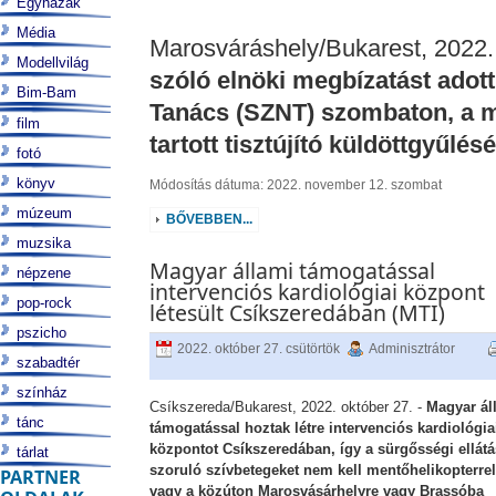
Egyházak
Média
Marosváráshely/Bukarest, 2022.
Modellvilág
szóló elnöki megbízatást adot
Bim-Bam
Tanács (SZNT) szombaton, a m
film
tartott tisztújító küldöttgyűlésé
fotó
könyv
Módosítás dátuma: 2022. november 12. szombat
múzeum
BŐVEBBEN...
muzsika
Magyar állami támogatással
népzene
intervenciós kardiológiai központ
pop-rock
létesült Csíkszeredában (MTI)
pszicho
2022. október 27. csütörtök
Adminisztrátor
szabadtér
színház
Csíkszereda/Bukarest, 2022. október 27. -
Magyar ál
tánc
támogatással hoztak létre intervenciós kardiológia
központot Csíkszeredában, így a sürgősségi ellátá
tárlat
szoruló szívbetegeket nem kell mentőhelikopterrel
PARTNER
vagy a közúton Marosvásárhelyre vagy Brassóba