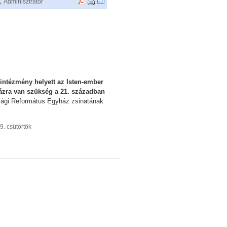
Adminisztrátor
intézmény helyett az Isten-ember
házra van szükség a 21. században
zági Református Egyház zsinatának
. csütörtök