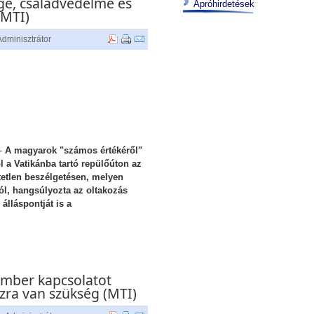
ge, családvédelme és
Apróhirdetések
(MTI)
Adminisztrátor
-
A magyarok "számos értékéről"
l a Vatikánba tartó repülőúton az
ötetlen beszélgetésen, melyen
ól, hangsúlyozta az oltakozás
 álláspontját is a
-ember kapcsolatot
zra van szükség (MTI)