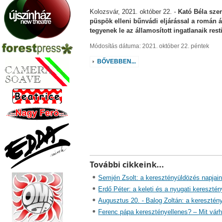
Kolozsvár, 2021. október 22. -
Kató Béla szer
püspök elleni bűnvádi eljárással a román 
tegyenek le az államosított ingatlanaik resti
Módosítás dátuma: 2021. október 22. péntek
BŐVEBBEN...
További cikkeink...
Semjén Zsolt: a keresztényüldözés napjain
Erdő Péter: a keleti és a nyugati kereszté
Augusztus 20. - Balog Zoltán: a kereszté
Ferenc pápa keresztényellenes? – Mit várh