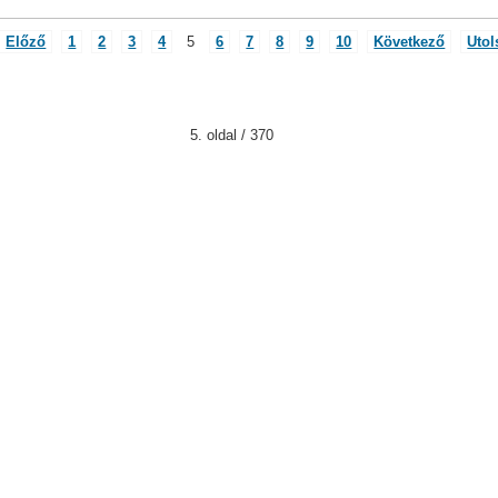
Előző
1
2
3
4
5
6
7
8
9
10
Következő
Utol
5. oldal / 370