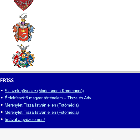
FRISS
Sziszek püspöke (Maderspach Kommandó)
Érdekfeszítő magyar történelem – Tisza és Ady
Merénylet Tisza István ellen (Fotómédia)
Merénylet Tisza István ellen (Fotómédia)
Imával a győzelemért!