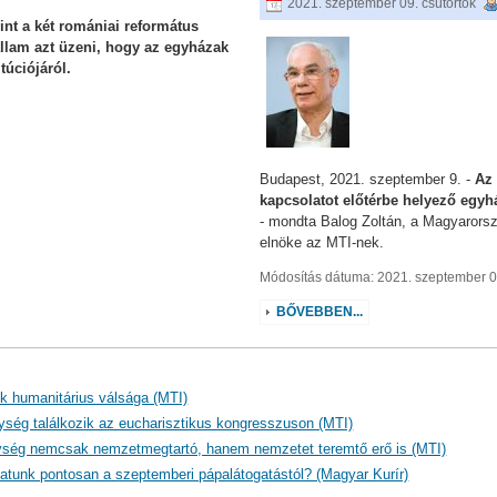
2021. szeptember 09. csütörtök
int a két romániai református
állam azt üzeni, hogy az egyházak
túciójáról.
Budapest, 2021. szeptember 9. -
Az 
kapcsolatot előtérbe helyező egy
- mondta Balog Zoltán, a Magyarors
elnöke az MTI-nek.
Módosítás dátuma: 2021. szeptember 09
BŐVEBBEN...
k humanitárius válsága (MTI)
nység találkozik az eucharisztikus kongresszuson (MTI)
nység nemcsak nemzetmegtartó, hanem nemzetet teremtő erő is (MTI)
atunk pontosan a szeptemberi pápalátogatástól? (Magyar Kurír)