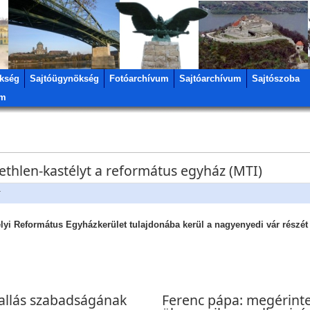
kség
Sajtóügynökség
Fotóarchívum
Sajtóarchívum
Sajtószoba
um
ethlen-kastélyt a református egyház (MTI)
r
élyi Református Egyházkerület tulajdonába kerül a nagyenyedi vár részét 
vallás szabadságának
Ferenc pápa: megérint