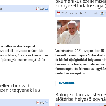
ökumenikus szellemisé
környezettudatossága 
or
2021. szeptember 15. szerda
a a vallás szabadságának
zterelnök-helyettes csütörtökön
Vatikánváros, 2021. szeptember 15. 
lános Iskola, Óvoda és Gimnázium
beszélt Ferenc pápa a Szlovákiábó
tett épületegyüttesének megáldásán.
őt kísérő újságírókkal folytatott k
beszámolt a budapesti találkozókr
fontosságát, és érintette az egyház
melegházasságokról.
BŐVEBBEN...
 elleni bűnvádi
üzeni: tegyenek le a
Balog Zoltán: az Isten
előtérbe helyező egyhá