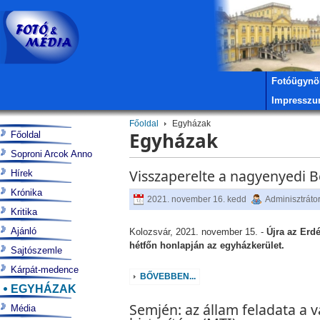
Fotóügynö
Impressz
Főoldal
Egyházak
Egyházak
Főoldal
Soproni Arcok Anno
Visszaperelte a nagyenyedi B
Hírek
Krónika
2021. november 16. kedd
Adminisztráto
Kritika
Ajánló
Kolozsvár, 2021. november 15. -
Újra az Erd
hétfőn honlapján az egyházkerület.
Sajtószemle
Kárpát-medence
BŐVEBBEN...
EGYHÁZAK
Semjén: az állam feladata a 
Média