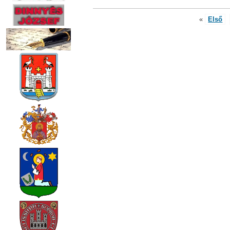
«
Első