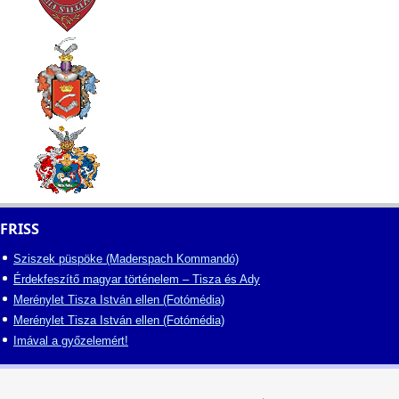
FRISS
Sziszek püspöke (Maderspach Kommandó)
Érdekfeszítő magyar történelem – Tisza és Ady
Merénylet Tisza István ellen (Fotómédia)
Merénylet Tisza István ellen (Fotómédia)
Imával a győzelemért!