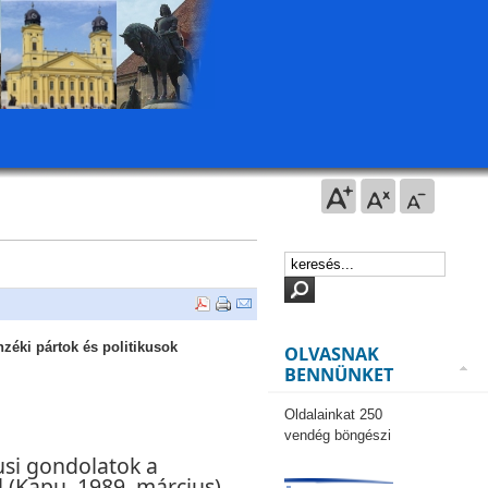
zéki pártok és politikusok
OLVASNAK
BENNÜNKET
Oldalainkat 250
vendég böngészi
si gondolatok a
 (Kapu, 1989. március)