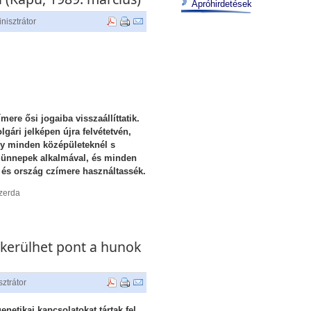
Apróhirdetések
nisztrátor
mere ősi jogaiba visszaállíttatik.
gári jelképen újra felvétetvén,
gy minden középületeknél s
 ünnepek alkalmával, és minden
és ország czímere használtassék.
szerda
 kerülhet pont a hunok
ztrátor
enetikai kapcsolatokat tártak fel