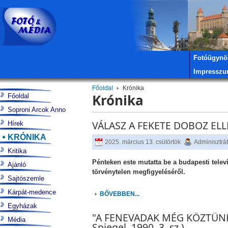
Fotóügynö
Impressz
Főoldal
Krónika
Krónika
Főoldal
Soproni Arcok Anno
VÁLASZ A FEKETE DOBOZ ELLE
Hírek
KRÓNIKA
2025. március 13. csütörtök
Adminisztrá
Kritika
Pénteken este mutatta be a budapesti telev
Ajánló
törvénytelen megfigyeléséről.
Sajtószemle
Kárpát-medence
BŐVEBBEN...
Egyházak
"A FENEVADAK MÉG KÖZTÜNK
Média
Spiegel, 1990. 3. sz.)