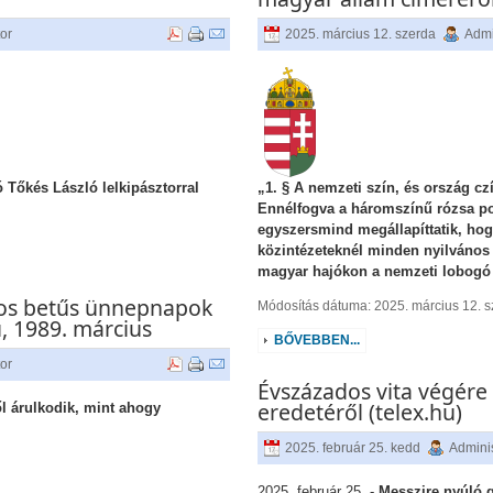
tor
2025. március 12. szerda
Admi
ó Tőkés László lelkipásztorral
„1. § A nemzeti szín, és ország czí
Ennélfogva a háromszínű rózsa pol
egyszersmind megállapíttatik, ho
közintézeteknél minden nyilvános
magyar hajókon a nemzeti lobogó 
os betűs ünnepnapok
Módosítás dátuma: 2025. március 12. 
u, 1989. március
BŐVEBBEN...
tor
Évszázados vita végére
eredetéről (telex.hu)
l árulkodik, mint ahogy
2025. február 25. kedd
Adminis
2025. február 25. -
Messzire nyúló g