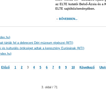
az ELTE kutatói Belső-Ázsia és a K
ELTE sajtóközleményében.
BŐVEBBEN...
ndex.hu)
ait tárták fel a debreceni Déri múzeum régészei (MTI)
i és kulturális örökséget adtak a keresztény Európának (MTI)
ndex.hu)
Előző
1
2
3
4
5
6
7
8
9
10
Következő
Utol
3. oldal / 71