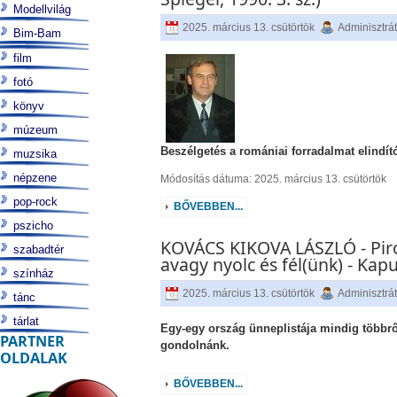
Modellvilág
2025. március 13. csütörtök
Adminisztrá
Bim-Bam
film
fotó
könyv
múzeum
Beszélgetés a romániai forradalmat elindít
muzsika
népzene
Módosítás dátuma: 2025. március 13. csütörtök
pop-rock
BŐVEBBEN...
pszicho
KOVÁCS KIKOVA LÁSZLÓ - Pir
szabadtér
avagy nyolc és fél(ünk) - Kap
színház
2025. március 13. csütörtök
Adminisztrá
tánc
tárlat
Egy-egy ország ünneplistája mindig többrő
PARTNER
gondolnánk.
OLDALAK
BŐVEBBEN...