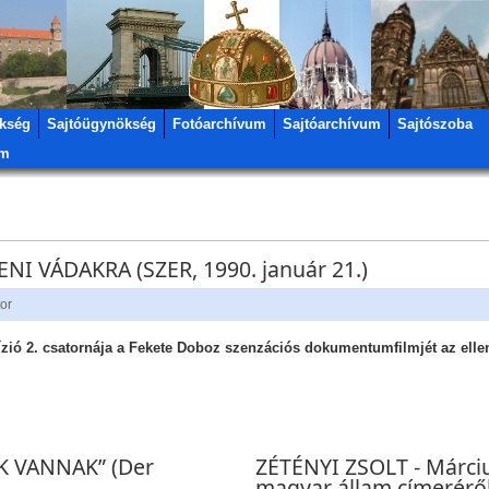
kség
Sajtóügynökség
Fotóarchívum
Sajtóarchívum
Sajtószoba
um
NI VÁDAKRA (SZER, 1990. január 21.)
tor
ízió 2. csatornája a Fekete Doboz szenzációs dokumentumfilmjét az ellen
 VANNAK” (Der
ZÉTÉNYI ZSOLT - Márciu
magyar állam címeréről