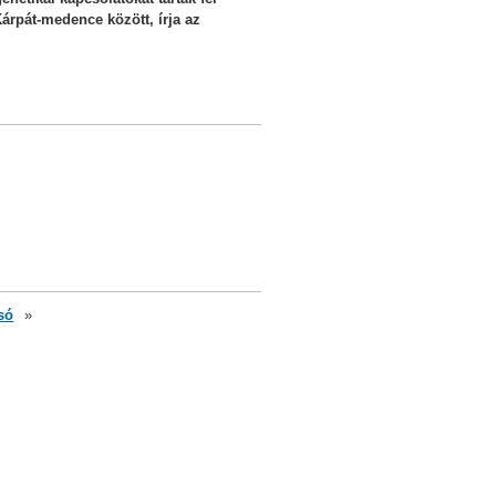
árpát-medence között, írja az
só
»