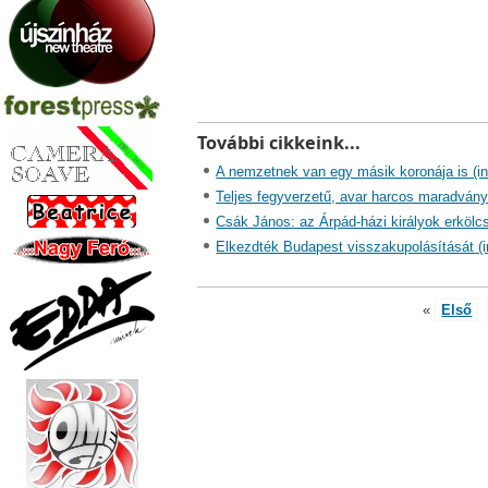
További cikkeink...
A nemzetnek van egy másik koronája is (i
Teljes fegyverzetű, avar harcos maradvány
Csák János: az Árpád-házi királyok erkölcs
Elkezdték Budapest visszakupolásítását (i
«
Első