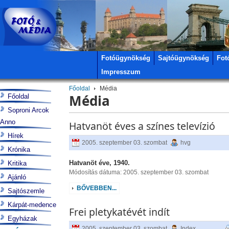
Fotóügynökség
Sajtóügynökség
Fot
Impresszum
Főoldal
Média
Média
Főoldal
Soproni Arcok
Anno
Hatvanöt éves a színes televízió
Hírek
2005. szeptember 03. szombat
hvg
Krónika
Hatvanöt éve, 1940.
Kritika
Módosítás dátuma: 2005. szeptember 03. szombat
Ajánló
BŐVEBBEN...
Sajtószemle
Kárpát-medence
Frei pletykatévét indít
Egyházak
2005. szeptember 03. szombat
Index