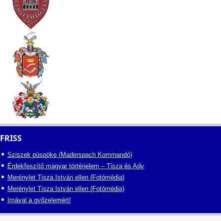
FRISS
Sziszek püspöke (Maderspach Kommandó)
Érdekfeszítő magyar történelem – Tisza és Ady
Merénylet Tisza István ellen (Fotómédia)
Merénylet Tisza István ellen (Fotómédia)
Imával a győzelemért!