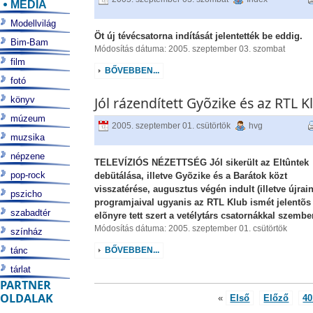
MÉDIA
Modellvilág
Öt új tévécsatorna indítását jelentették be eddig.
Bim-Bam
Módosítás dátuma: 2005. szeptember 03. szombat
film
BŐVEBBEN...
fotó
Jól rázendített Gyõzike és az RTL K
könyv
múzeum
2005. szeptember 01. csütörtök
hvg
muzsika
népzene
TELEVÍZIÓS NÉZETTSÉG Jól sikerült az Eltûntek
pop-rock
debütálása, illetve Gyõzike és a Barátok közt
visszatérése, augusztus végén indult (illetve újrain
pszicho
programjaival ugyanis az RTL Klub ismét jelentõs
szabadtér
elõnyre tett szert a vetélytárs csatornákkal szembe
Módosítás dátuma: 2005. szeptember 01. csütörtök
színház
tánc
BŐVEBBEN...
tárlat
PARTNER
OLDALAK
«
Első
Előző
40