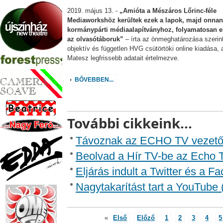
2019. május 13. -
„Amióta a Mészáros Lőrinc-féle
Mediaworkshöz kerültek ezek a lapok, majd onnan 
kormánypárti médiaalapítványhoz, folyamatosan e
az olvasótáboruk”
– írta az önmeghatározása szerin
objektív és független HVG csütörtöki online kiadása, 
Matesz legfrissebb adatait értelmezve.
BŐVEBBEN...
További cikkeink...
Távoznak az ECHO TV vezetői
Beolvad a Hír TV-be az Echo T
Eljárás indult a Twitter és a 
Nagytakarítást tart a YouTube
«
Első
Előző
1
2
3
4
5