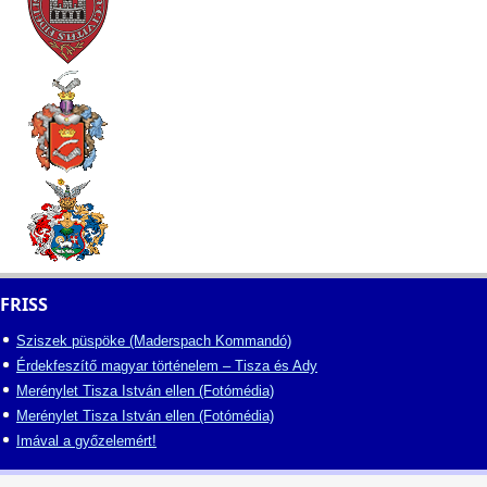
FRISS
Sziszek püspöke (Maderspach Kommandó)
Érdekfeszítő magyar történelem – Tisza és Ady
Merénylet Tisza István ellen (Fotómédia)
Merénylet Tisza István ellen (Fotómédia)
Imával a győzelemért!