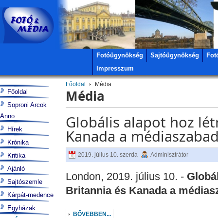
Fotóügynökség
Sajtóügynökség
Fot
Impresszum
Főoldal
Média
Média
Főoldal
Soproni Arcok
Anno
Globális alapot hoz lé
Hírek
Kanada a médiaszabad
Krónika
2019. július 10. szerda
Adminisztrátor
Kritika
Ajánló
London, 2019. július 10. -
Globál
Sajtószemle
Britannia és Kanada a médias
Kárpát-medence
Egyházak
BŐVEBBEN...