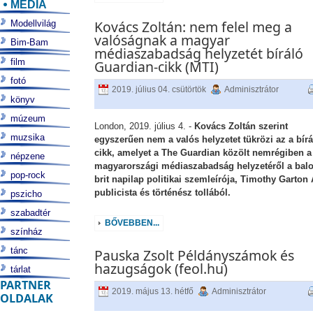
MÉDIA
Kovács Zoltán: nem felel meg a
Modellvilág
valóságnak a magyar
Bim-Bam
médiaszabadság helyzetét bíráló
film
Guardian-cikk (MTI)
fotó
2019. július 04. csütörtök
Adminisztrátor
könyv
múzeum
London, 2019. július 4. -
Kovács Zoltán szerint
muzsika
egyszerűen nem a valós helyzetet tükrözi az a bírá
cikk, amelyet a The Guardian közölt nemrégiben a
népzene
magyarországi médiaszabadság helyzetéről a balo
pop-rock
brit napilap politikai szemleírója, Timothy Garton
publicista és történész tollából.
pszicho
szabadtér
BŐVEBBEN...
színház
tánc
Pauska Zsolt Példányszámok és
hazugságok (feol.hu)
tárlat
PARTNER
2019. május 13. hétfő
Adminisztrátor
OLDALAK