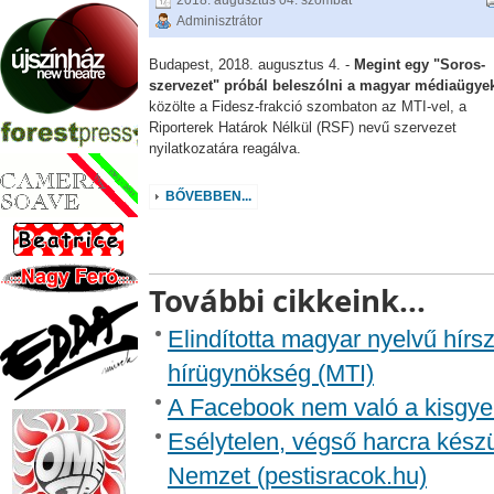
2018. augusztus 04. szombat
Adminisztrátor
Budapest, 2018. augusztus 4. -
Megint egy "Soros-
szervezet" próbál beleszólni a magyar médiaügye
közölte a Fidesz-frakció szombaton az MTI-vel, a
Riporterek Határok Nélkül (RSF) nevű szervezet
nyilatkozatára reagálva.
BŐVEBBEN...
További cikkeink...
Elindította magyar nyelvű hírsz
hírügynökség (MTI)
A Facebook nem való a kisgyer
Esélytelen, végső harcra kész
Nemzet (pestisracok.hu)