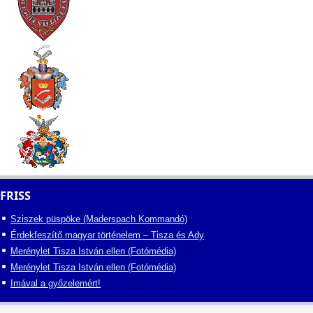
FRISS
Sziszek püspöke (Maderspach Kommandó)
Érdekfeszítő magyar történelem – Tisza és Ady
Merénylet Tisza István ellen (Fotómédia)
Merénylet Tisza István ellen (Fotómédia)
Imával a győzelemért!