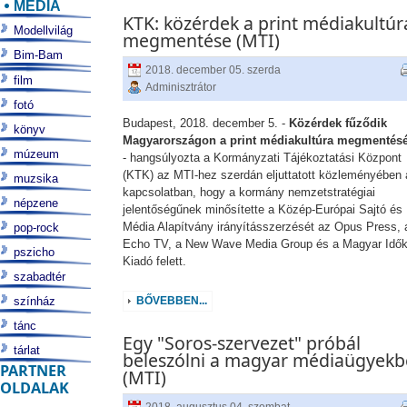
MÉDIA
KTK: közérdek a print médiakultúr
Modellvilág
megmentése (MTI)
Bim-Bam
2018. december 05. szerda
film
Adminisztrátor
fotó
Budapest, 2018. december 5. -
Közérdek fűződik
könyv
Magyarországon a print médiakultúra megmentés
múzeum
- hangsúlyozta a Kormányzati Tájékoztatási Központ
(KTK) az MTI-hez szerdán eljuttatott közleményében 
muzsika
kapcsolatban, hogy a kormány nemzetstratégiai
népzene
jelentőségűnek minősítette a Közép-Európai Sajtó és
Média Alapítvány irányításszerzését az Opus Press, 
pop-rock
Echo TV, a New Wave Media Group és a Magyar Idő
pszicho
Kiadó felett.
szabadtér
színház
BŐVEBBEN...
tánc
Egy "Soros-szervezet" próbál
tárlat
beleszólni a magyar médiaügyekb
PARTNER
(MTI)
OLDALAK