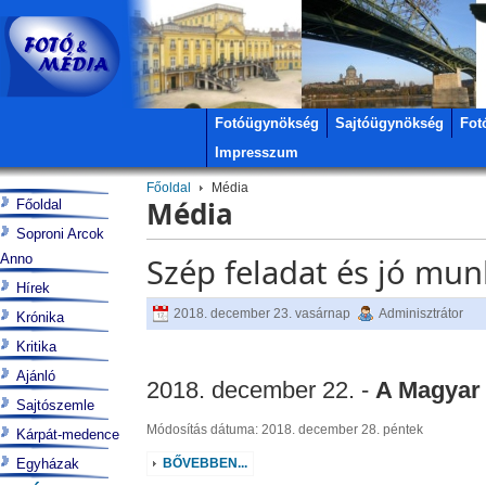
Fotóügynökség
Sajtóügynökség
Fot
Impresszum
Főoldal
Média
Média
Főoldal
Soproni Arcok
Anno
Szép feladat és jó mun
Hírek
2018. december 23. vasárnap
Adminisztrátor
Krónika
Kritika
Ajánló
2018. december 22. -
A Magyar É
Sajtószemle
Módosítás dátuma: 2018. december 28. péntek
Kárpát-medence
Egyházak
BŐVEBBEN...