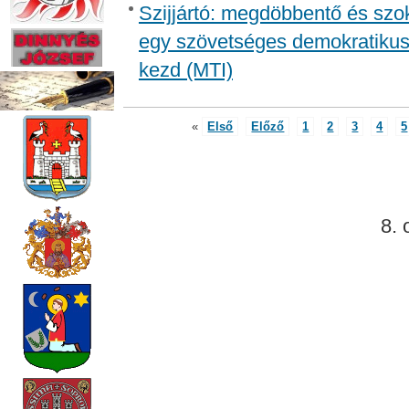
Szijjártó: megdöbbentő és szo
egy szövetséges demokratikus
kezd (MTI)
«
Első
Előző
1
2
3
4
5
8. 