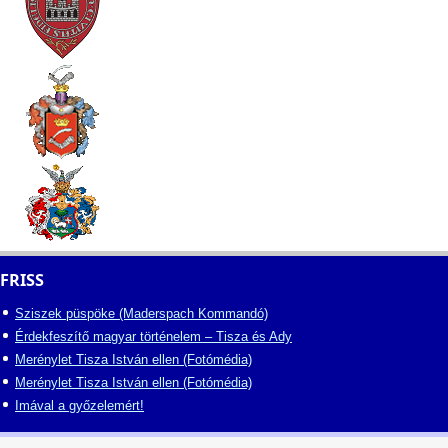
FRISS
Sziszek püspöke (Maderspach Kommandó)
Érdekfeszítő magyar történelem – Tisza és Ady
Merénylet Tisza István ellen (Fotómédia)
Merénylet Tisza István ellen (Fotómédia)
Imával a győzelemért!