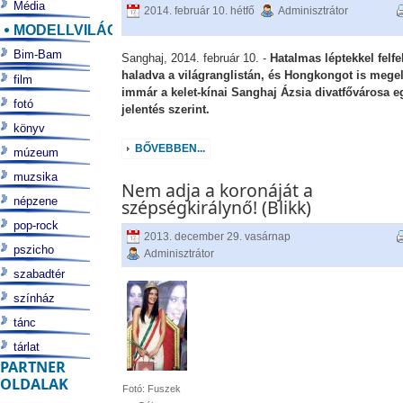
Média
2014. február 10. hétfő
Adminisztrátor
MODELLVILÁG
Bim-Bam
Sanghaj, 2014. február 10. -
Hatalmas léptekkel felfe
haladva a világranglistán, és Hongkongot is mege
film
immár a kelet-kínai Sanghaj Ázsia divatfővárosa e
fotó
jelentés szerint.
könyv
BŐVEBBEN...
múzeum
muzsika
Nem adja a koronáját a
népzene
szépségkirálynő! (Blikk)
pop-rock
2013. december 29. vasárnap
pszicho
Adminisztrátor
szabadtér
színház
tánc
tárlat
PARTNER
OLDALAK
Fotó: Fuszek