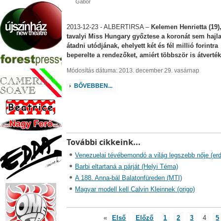
Gábor
2013-12-23 - ALBERTIRSA –
Kelemen Henrietta (19),
tavalyi Miss Hungary győztese a koronát sem hajl
átadni utódjának, ehelyett két és fél millió forintra
beperelte a rendezőket, amiért többször is átverték
Módosítás dátuma: 2013. december 29. vasárnap
BŐVEBBEN...
További cikkeink...
Venezuelai tévébemondó a világ legszebb nője (er
Barbi eltartaná a párját (Helyi Téma)
A 188. Anna-bál Balatonfüreden (MTI)
Magyar modell kell Calvin Kleinnek (origo)
«
Első
Előző
1
2
3
4
5