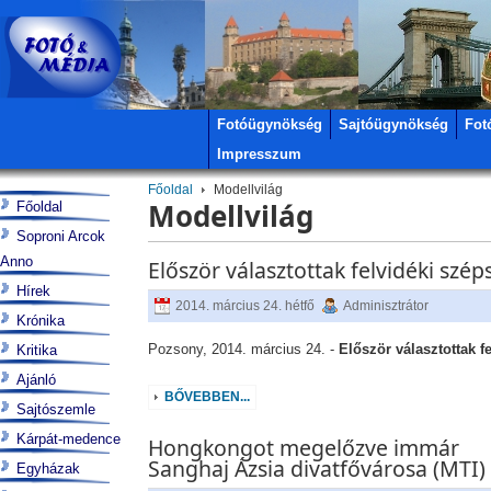
Fotóügynökség
Sajtóügynökség
Fot
Impresszum
Főoldal
Modellvilág
Modellvilág
Főoldal
Soproni Arcok
Anno
Először választottak felvidéki szép
Hírek
2014. március 24. hétfő
Adminisztrátor
Krónika
Pozsony, 2014. március 24. -
Először választottak f
Kritika
Ajánló
BŐVEBBEN...
Sajtószemle
Kárpát-medence
Hongkongot megelőzve immár
Sanghaj Ázsia divatfővárosa (MTI)
Egyházak