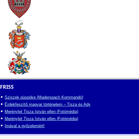
FRISS
Sziszek püspöke (Maderspach Kommandó)
Érdekfeszítő magyar történelem – Tisza és Ady
Merénylet Tisza István ellen (Fotómédia)
Merénylet Tisza István ellen (Fotómédia)
Imával a győzelemért!