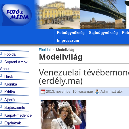
Fotóügynökség
Sajtóügynökség
Fot
Impresszum
Főoldal
Modellvilág
Modellvilág
Főoldal
Soproni Arcok
Anno
Venezuelai tévébemond
Hírek
(erdély.ma)
Krónika
2013. november 10. vasárnap
Adminisztrátor
Kritika
Ajánló
Sajtószemle
Kárpát-medence
Egyházak