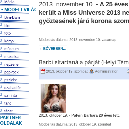
Média
2013. november 10. -
A 25 éves 
MODELLVILÁG
került a Miss Universe 2013 
Bim-Bam
győztesének járó korona szo
film
fotó
Módosítás dátuma: 2013. november 10. vasárnap
könyv
múzeum
BŐVEBBEN...
muzsika
Barbi eltartaná a párját (Helyi Tém
népzene
2013. október 19. szombat
Adminisztrátor
pop-rock
pszicho
szabadtér
színház
tánc
tárlat
2013. október 19. -
Palvín Barbara 20 éves lett.
PARTNER
OLDALAK
Módosítás dátuma: 2013. október 19. szombat