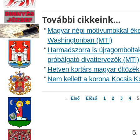
További cikkeink...
Magyar népi motívumokkal ékesí
Washingtonban (MTI)
Harmadszorra is újragomboltak
próbálgató divattervezők (MTI)
Hetven kortárs magyar öltözék
Nem kellett a korona Kocsis K
«
Első
Előző
1
2
3
4
5
5.