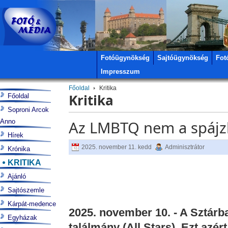
Fotóügynökség
Sajtóügynökség
Fot
Impresszum
Főoldal
Kritika
Kritika
Főoldal
Soproni Arcok
Anno
Az LMBTQ nem a spájz
Hírek
2025. november 11. kedd
Adminisztrátor
Krónika
KRITIKA
Ajánló
Sajtószemle
Kárpát-medence
2025. november 10. - A Sztárb
Egyházak
találmány (All Stars). Ezt azé