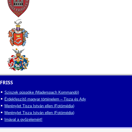
FRISS
Sziszek püspöke (Maderspach Kommandó)
Érdekfeszítő magyar történelem – Tisza és Ady
Merénylet Tisza István ellen (Fotómédia)
Merénylet Tisza István ellen (Fotómédia)
Imával a győzelemért!