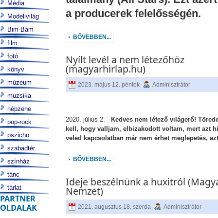
Média
a producerek felelősségén.
Modellvilág
Bim-Bam
BŐVEBBEN...
film
fotó
Nyílt levél a nem létezőhöz
(magyarhirlap.hu)
könyv
múzeum
2023. május 12. péntek
Adminisztrátor
muzsika
népzene
2020. július 2. -
Kedves nem létező világerő! Töred
pop-rock
kell, hogy valljam, elbizakodott voltam, mert azt h
pszicho
veled kapcsolatban már nem érhet meglepetés, azt
szabadtér
BŐVEBBEN...
színház
tánc
Ideje beszélnünk a huxitról (Magy
tárlat
Nemzet)
PARTNER
OLDALAK
2021. augusztus 18. szerda
Adminisztrátor