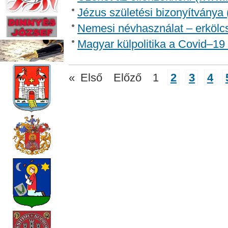
Jézus születési bizonyítványa
Nemesi névhasználat – erkölcs
Magyar külpolitika a Covid–1
«
Első
Előző
1
2
3
4