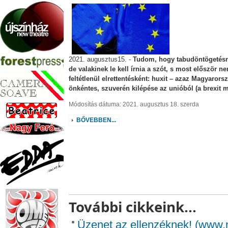
2021. augusztus15. -
Tudom, hogy tabudöntögetésn
de valakinek le kell írnia a szót, s most először n
feltétlenül elrettentésként: huxit – azaz Magyarors
önkéntes, szuverén kilépése az unióból (a brexit m
Módosítás dátuma: 2021. augusztus 18. szerda
BŐVEBBEN...
További cikkeink...
Üzenet az ellenzéknek! (www