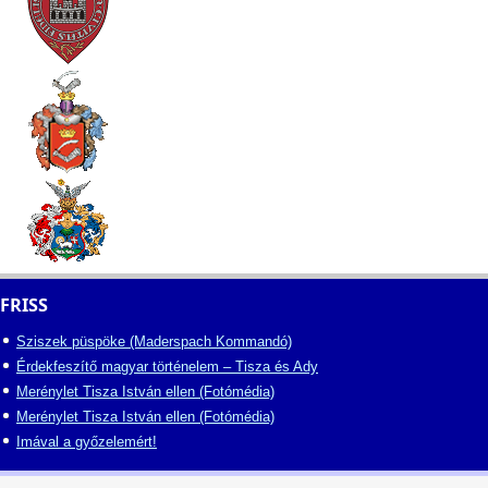
FRISS
Sziszek püspöke (Maderspach Kommandó)
Érdekfeszítő magyar történelem – Tisza és Ady
Merénylet Tisza István ellen (Fotómédia)
Merénylet Tisza István ellen (Fotómédia)
Imával a győzelemért!