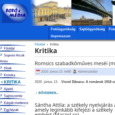
Fotóügynökség
Sajtóügynökség
Fot
Impresszum
Főoldal
Kritika
Kritika
Főoldal
Soproni Arcok
Anno
Romsics szabadkőműves meséi (m
Hírek
2020. június 15. hétfő
Adminisztrátor
Krónika
KRITIKA
2020. június 13. -
Viorel Dănacu: A románok 1918 ut
Ajánló
BŐVEBBEN...
Sajtószemle
Kárpát-medence
Sántha Attila: a székely nyelvjárás 
amely leginkább kifejezi a székely
Egyházak
embert (Maszol.ro)