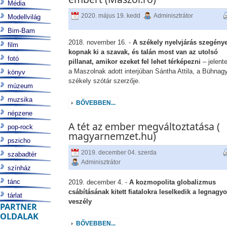
Média
2020. május 19. kedd
Adminisztrátor
Modellvilág
Bim-Bam
2018. november 16. -
A székely nyelvjárás szegénye
film
kopnak ki a szavak, és talán most van az utolsó
fotó
pillanat, amikor ezeket fel lehet térképezni
– jelente
a Maszolnak adott interjúban Sántha Attila, a Bühnag
könyv
székely szótár szerzője.
múzeum
muzsika
BŐVEBBEN...
népzene
A tét az ember megváltoztatása (
pop-rock
magyarnemzet.hu)
pszicho
2019. december 04. szerda
szabadtér
Adminisztrátor
színház
tánc
2019. december 4. -
A kozmopolita globalizmus
csábításának kitett fiatalokra leselkedik a legnagy
tárlat
veszély
PARTNER
OLDALAK
BŐVEBBEN...