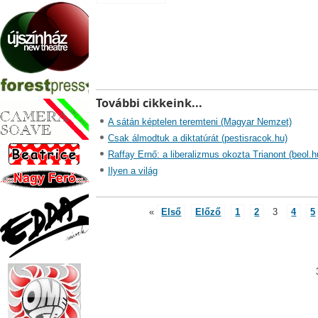
További cikkeink...
A sátán képtelen teremteni (Magyar Nemzet)
Csak álmodtuk a diktatúrát (pestisracok.hu)
Raffay Ernő: a liberalizmus okozta Trianont (beol.h
Ilyen a világ
«
Első
Előző
1
2
3
4
5