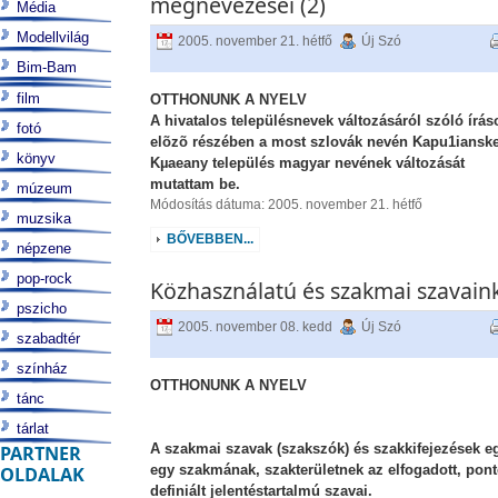
megnevezései (2)
Média
Modellvilág
2005. november 21. hétfő
Új Szó
Bim-Bam
film
OTTHONUNK A NYELV
A hivatalos településnevek változásáról szóló írá
fotó
elõzõ részében a most szlovák nevén Kapu1iansk
könyv
Kµaeany település magyar nevének változását
mutattam be.
múzeum
Módosítás dátuma: 2005. november 21. hétfő
muzsika
BŐVEBBEN...
népzene
pop-rock
Közhasználatú és szakmai szavain
pszicho
2005. november 08. kedd
Új Szó
szabadtér
színház
OTTHONUNK A NYELV
tánc
tárlat
A szakmai szavak (szakszók) és szakkifejezések e
PARTNER
egy szakmának, szakterületnek az elfogadott, pon
OLDALAK
definiált jelentéstartalmú szavai.