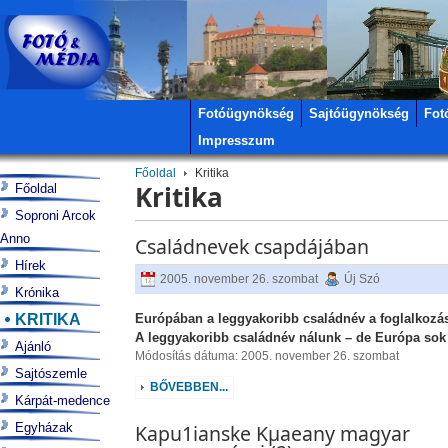
Fotóügynökség
Sajtóügynökség
Fot
Impresszum
Főoldal
Kritika
Kritika
Főoldal
Soproni Arcok
Anno
Családnevek csapdájában
Hírek
2005. november 26. szombat
Új Szó
Krónika
KRITIKA
Európában a leggyakoribb családnév a foglalkozá
A leggyakoribb családnév nálunk – de Európa sok 
Ajánló
Módosítás dátuma: 2005. november 26. szombat
Sajtószemle
BŐVEBBEN...
Kárpát-medence
Egyházak
Kapu1ianske Kµaeany magyar