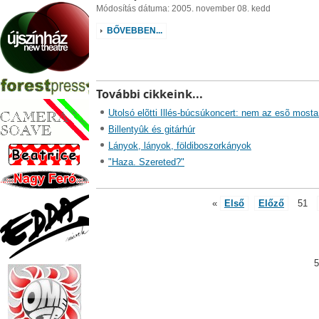
Módosítás dátuma: 2005. november 08. kedd
BŐVEBBEN...
További cikkeink...
Utolsó elõtti Illés-búcsúkoncert: nem az esõ mosta
Billentyûk és gitárhúr
Lányok, lányok, földiboszorkányok
"Haza. Szereted?"
«
Első
Előző
51
5