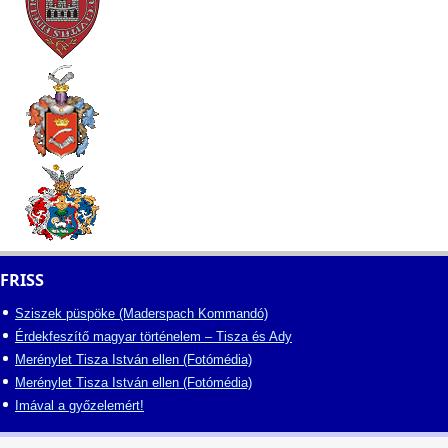
FRISS
Sziszek püspöke (Maderspach Kommandó)
Érdekfeszítő magyar történelem – Tisza és Ady
Merénylet Tisza István ellen (Fotómédia)
Merénylet Tisza István ellen (Fotómédia)
Imával a győzelemért!