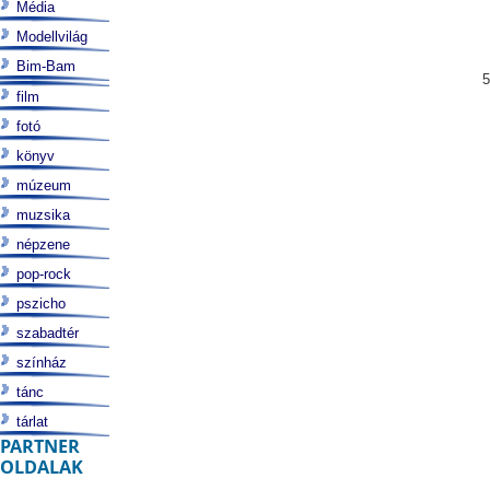
Média
Modellvilág
Bim-Bam
5
film
fotó
könyv
múzeum
muzsika
népzene
pop-rock
pszicho
szabadtér
színház
tánc
tárlat
PARTNER
OLDALAK