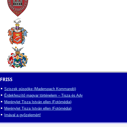
FRISS
Sziszek püspöke (Maderspach Kommandó)
Érdekfeszítő magyar történelem – Tisza és Ady
Merénylet Tisza István ellen (Fotómédia)
Merénylet Tisza István ellen (Fotómédia)
Imával a győzelemért!