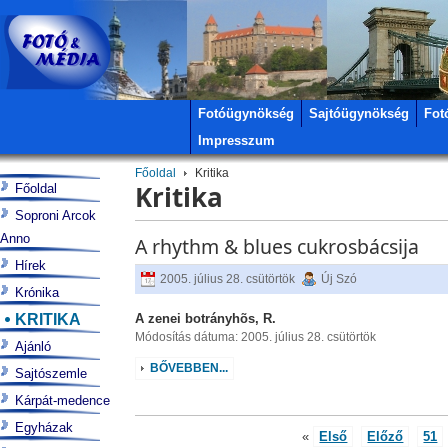
Fotóügynökség
Sajtóügynökség
Fot
Impresszum
Főoldal
Kritika
Kritika
Főoldal
Soproni Arcok
Anno
A rhythm & blues cukrosbácsija
Hírek
2005. július 28. csütörtök
Új Szó
Krónika
KRITIKA
A zenei botrányhõs, R.
Módosítás dátuma: 2005. július 28. csütörtök
Ajánló
BŐVEBBEN...
Sajtószemle
Kárpát-medence
Egyházak
«
Első
Előző
51