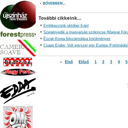
BŐVEBBEN...
További cikkeink...
Emlékezzünk október 6-án!
Szegényedik a magyarság szókincse (Magyar Fór
Észak-Korea felszámolása körülményes
Csapó Endre: Volt egyszer egy Európa (Fotómédia
«
Első
Előző
1
2
3
4
5