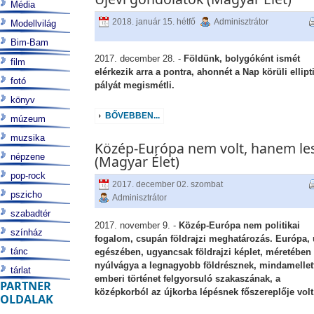
Média
2018. január 15. hétfő
Adminisztrátor
Modellvilág
Bim-Bam
2017. december 28. -
Földünk, bolygóként ismét
film
elérkezik arra a pontra, ahonnét a Nap körüli ellipt
fotó
pályát megismétli.
könyv
BŐVEBBEN...
múzeum
muzsika
Közép-Európa nem volt, hanem le
népzene
(Magyar Élet)
pop-rock
2017. december 02. szombat
pszicho
Adminisztrátor
szabadtér
2017. november 9. -
Közép-Európa nem politikai
színház
fogalom, csupán földrajzi meghatározás. Európa,
tánc
egészében, ugyancsak földrajzi képlet, méretében
nyúlvágya a legnagyobb földrésznek, mindamellet
tárlat
emberi történet felgyorsuló szakaszának, a
PARTNER
középkorból az újkorba lépésnek főszereplője volt
OLDALAK