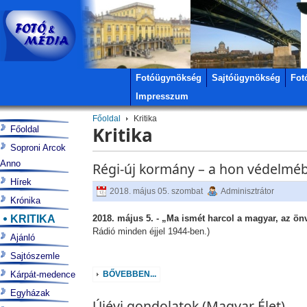
Fotóügynökség
Sajtóügynökség
Fot
Impresszum
Főoldal
Kritika
Kritika
Főoldal
Soproni Arcok
Anno
Régi-új kormány – a hon védelmé
Hírek
2018. május 05. szombat
Adminisztrátor
Krónika
KRITIKA
2018. május 5. - „Ma ismét harcol a magyar, az ön
Rádió minden éjjel 1944-ben.)
Ajánló
Sajtószemle
Kárpát-medence
BŐVEBBEN...
Egyházak
Újévi gondolatok (Magyar Élet)