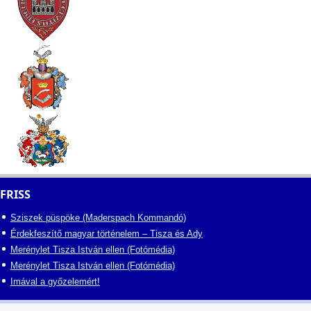
FRISS
Sziszek püspöke (Maderspach Kommandó)
Érdekfeszítő magyar történelem – Tisza és Ady
Merénylet Tisza István ellen (Fotómédia)
Merénylet Tisza István ellen (Fotómédia)
Imával a győzelemért!