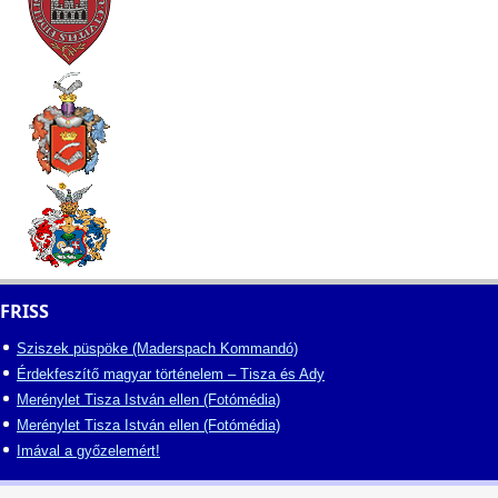
FRISS
Sziszek püspöke (Maderspach Kommandó)
Érdekfeszítő magyar történelem – Tisza és Ady
Merénylet Tisza István ellen (Fotómédia)
Merénylet Tisza István ellen (Fotómédia)
Imával a győzelemért!