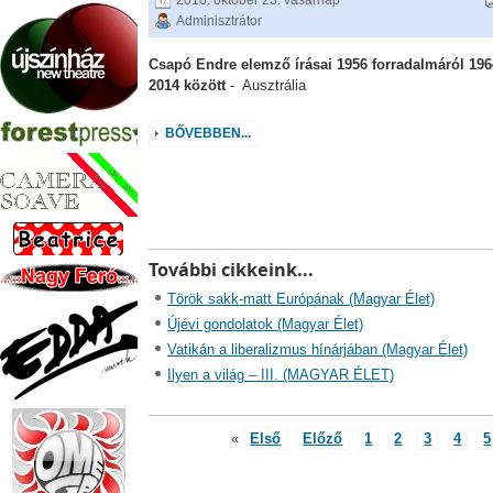
2016. október 23. vasárnap
Adminisztrátor
Csapó Endre elemző írásai 1956 forradalmáról 196
2014 között
- Ausztrália
BŐVEBBEN...
További cikkeink...
Török sakk-matt Európának (Magyar Élet)
Újévi gondolatok (Magyar Élet)
Vatikán a liberalizmus hínárjában (Magyar Élet)
Ilyen a világ – III. (MAGYAR ÉLET)
«
Első
Előző
1
2
3
4
5