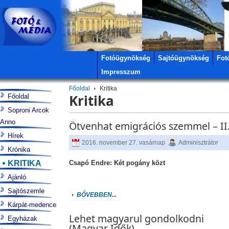
Fotóügynökség
Sajtóügynökség
Fot
Impresszum
Főoldal
Kritika
Kritika
Főoldal
Soproni Arcok
Anno
Ötvenhat emigrációs szemmel – II.
Hírek
2016. november 27. vasárnap
Adminisztrátor
Krónika
KRITIKA
Csapó Endre: Két pogány közt
Ajánló
Sajtószemle
BŐVEBBEN...
Kárpát-medence
Lehet magyarul gondolkodni
Egyházak
(Magyar Idők)