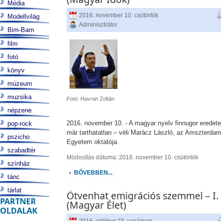
Média
2016. november 10. csütörtök
Modellvilág
Adminisztrátor
Bim-Bam
film
fotó
könyv
múzeum
muzsika
Fotó: Havran Zoltán
népzene
2016. november 10. - A magyar nyelv finnugor eredet
pop-rock
már tarthatatlan – véli Marácz László, az Amszterdam
pszicho
Egyetem oktatója.
szabadtér
Módosítás dátuma: 2016. november 10. csütörtök
színház
BŐVEBBEN...
tánc
tárlat
Ötvenhat emigrációs szemmel – I.
PARTNER
(Magyar Élet)
OLDALAK