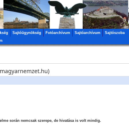
kség
Sajtóügynökség
Fotóarchívum
Sajtóarchívum
Sajtószoba
um
w.magyarnemzet.hu)
lme során nemcsak szerepe, de hivatása is volt mindig.