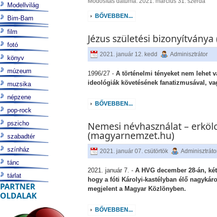
Módosítás dátuma: 2021. március 31. szerda
Modellvilág
BŐVEBBEN...
Bim-Bam
film
Jézus születési bizonyítvány
fotó
2021. január 12. kedd
Adminisztrátor
könyv
múzeum
1996/27 -
A történelmi tényeket nem lehet v
ideológiák követésének fanatizmusával, v
muzsika
népzene
BŐVEBBEN...
pop-rock
pszicho
Nemesi névhasználat – erkölcs
(magyarnemzet.hu)
szabadtér
színház
2021. január 07. csütörtök
Adminisztráto
tánc
2021. január 7. -
A HVG december 28-án, két
tárlat
hogy a fóti Károlyi-kastélyban élő nagykáro
PARTNER
megjelent a Magyar Közlönyben.
OLDALAK
BŐVEBBEN...