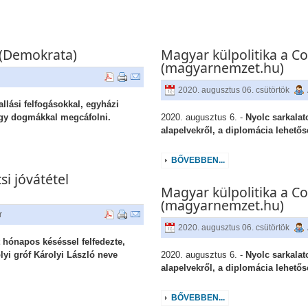
a (Demokrata)
Magyar külpolitika a C
(magyarnemzet.hu)
2020. augusztus 06. csütörtök
allási felfogásokkal, egyházi
agy dogmákkal megcáfolni.
2020. augusztus 6. -
Nyolc sarkala
alapelvekről, a diplomácia lehetős
BŐVEBBEN...
i jóvátétel
Magyar külpolitika a C
(magyarnemzet.hu)
r
2020. augusztus 06. csütörtök
 hónapos késéssel felfedezte,
lyi gróf Károlyi László neve
2020. augusztus 6. -
Nyolc sarkala
alapelvekről, a diplomácia lehetős
BŐVEBBEN...