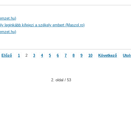
emzet.hu)
ly leginkább kifejezi a székely embert (Maszol.ro)
emzet.hu)
Előző
1
2
3
4
5
6
7
8
9
10
Következő
Utol
2. oldal / 53