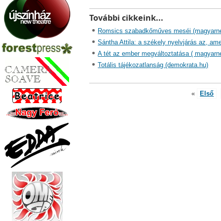
További cikkeink...
Romsics szabadkőműves meséi (magyarn
Sántha Attila: a székely nyelvjárás az, ame
A tét az ember megváltoztatása ( magyarn
Totális tájékozatlanság (demokrata.hu)
«
Első