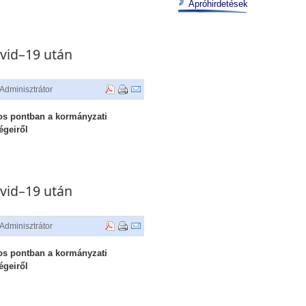
Apróhirdetések
ovid–19 után
Adminisztrátor
tos pontban a kormányzati
égeiről
ovid–19 után
Adminisztrátor
tos pontban a kormányzati
égeiről