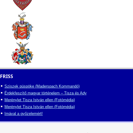
FRISS
Sziszek püspöke (Maderspach Kommandó)
Érdekfeszítő magyar történelem – Tisza és Ady
Merénylet Tisza István ellen (Fotómédia)
Merénylet Tisza István ellen (Fotómédia)
Imával a győzelemért!