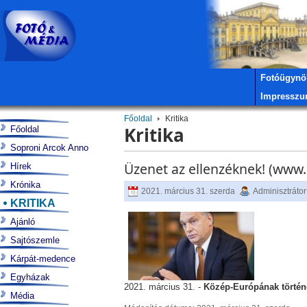
Fotóügynö
Impressz
Főoldal
Kritika
Kritika
Főoldal
Soproni Arcok Anno
Üzenet az ellenzéknek! (ww
Hírek
Krónika
2021. március 31. szerda
Adminisztrátor
KRITIKA
Ajánló
Sajtószemle
Kárpát-medence
Egyházak
2021. március 31. -
Közép-Európának történe
Média