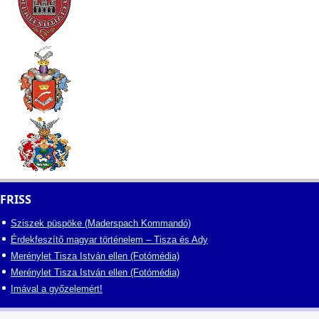
FRISS
Sziszek püspöke (Maderspach Kommandó)
Érdekfeszítő magyar történelem – Tisza és Ady
Merénylet Tisza István ellen (Fotómédia)
Merénylet Tisza István ellen (Fotómédia)
Imával a győzelemért!