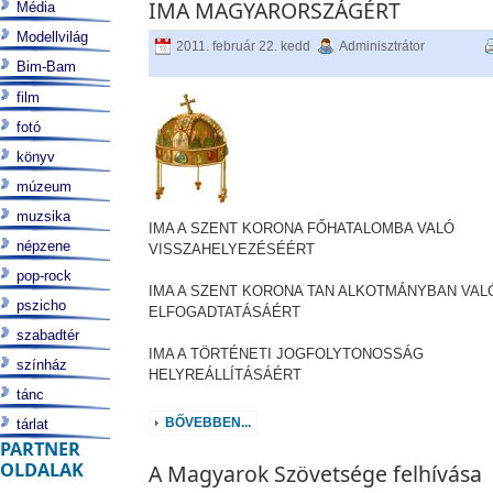
IMA MAGYARORSZÁGÉRT
Média
Modellvilág
2011. február 22. kedd
Adminisztrátor
Bim-Bam
film
fotó
könyv
múzeum
muzsika
IMA A SZENT KORONA FŐHATALOMBA VALÓ
népzene
VISSZAHELYEZÉSÉÉRT
pop-rock
IMA A SZENT KORONA TAN ALKOTMÁNYBAN VAL
pszicho
ELFOGADTATÁSÁÉRT
szabadtér
IMA A TÖRTÉNETI JOGFOLYTONOSSÁG
színház
HELYREÁLLÍTÁSÁÉRT
tánc
BŐVEBBEN...
tárlat
PARTNER
OLDALAK
A Magyarok Szövetsége felhívása