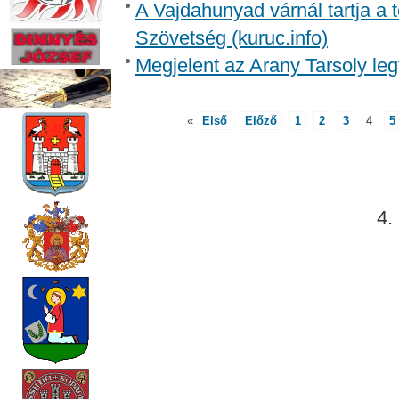
A Vajdahunyad várnál tartja a 
Szövetség (kuruc.info)
Megjelent az Arany Tarsoly le
«
Első
Előző
1
2
3
4
5
4.