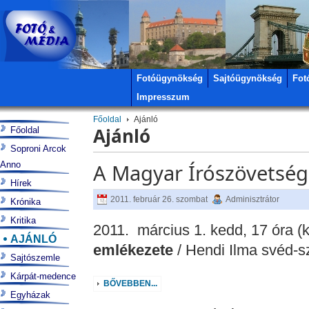
Fotóügynökség
Sajtóügynökség
Fot
Impresszum
Főoldal
Ajánló
Ajánló
Főoldal
Soproni Arcok
Anno
A Magyar Írószövetség
Hírek
2011. február 26. szombat
Adminisztrátor
Krónika
Kritika
2011. március 1. kedd, 17 óra (k
AJÁNLÓ
emlékezete
/ Hendi Ilma svéd-sz
Sajtószemle
Kárpát-medence
BŐVEBBEN...
Egyházak