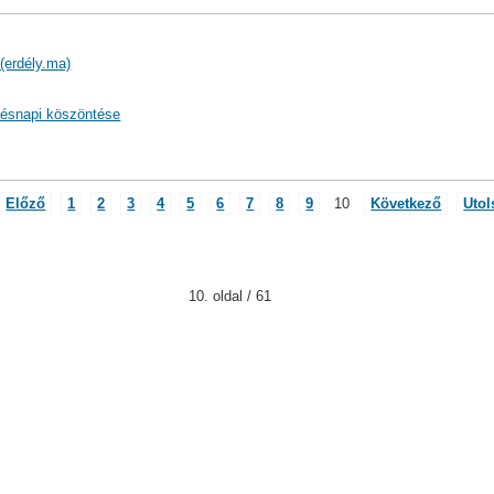
(erdély.ma)
tésnapi köszöntése
Előző
1
2
3
4
5
6
7
8
9
10
Következő
Utol
10. oldal / 61