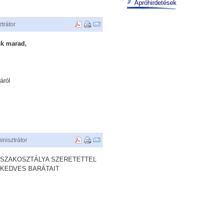
Apróhirdetések
trátor
tok marad,
áról
inisztrátor
 SZAKOSZTÁLYA SZERETETTEL
 KEDVES BARÁTAIT