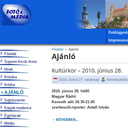
Fotóügynö
Impressz
Főoldal
Ajánló
Ajánló
Főoldal
Soproni Arcok Anno
Kultúrkör – 2010. június 28.
Hírek
Krónika
2010. június 27. vasárnap
Adminisztráto
Kritika
2010. június 28. hétfő
AJÁNLÓ
Magyar Rádió
Sajtószemle
Kossuth adó 20.30-21.00
szerkesztő-riporter: Antall István
Kárpát-medence
Egyházak
BŐVEBBEN...
Média