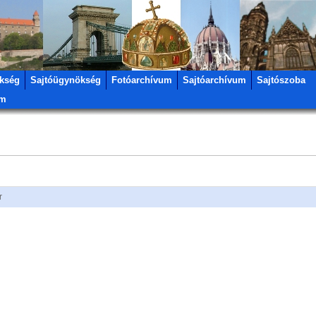
kség
Sajtóügynökség
Fotóarchívum
Sajtóarchívum
Sajtószoba
um
r