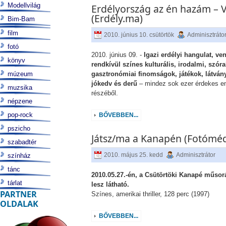
Modellvilág
Erdélyország az én hazám – V
(Erdély.ma)
Bim-Bam
film
2010. június 10. csütörtök
Adminisztráto
fotó
2010. június 09. -
Igazi erdélyi hangulat, v
könyv
rendkívül színes kulturális, irodalmi, szó
múzeum
gasztronómiai finomságok, játékok, látván
jókedv és derű
– mindez sok ezer érdekes em
muzsika
részéből.
népzene
pop-rock
BŐVEBBEN...
pszicho
Játsz/ma a Kanapén (Fotóméd
szabadtér
2010. május 25. kedd
Adminisztrátor
színház
tánc
2010.05.27.-én, a Csütörtöki Kanapé műsor
tárlat
lesz látható.
PARTNER
Színes, amerikai thriller, 128 perc (1997)
OLDALAK
BŐVEBBEN...