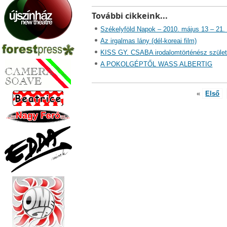
További cikkeink...
Székelyföld Napok – 2010. május 13 – 21. 
Az irgalmas lány (dél-koreai film)
KISS GY. CSABA irodalomtörténész szüle
A POKOLGÉPTŐL WASS ALBERTIG
«
Első