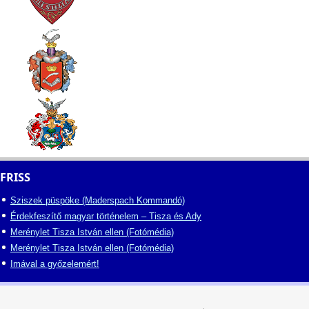
FRISS
Sziszek püspöke (Maderspach Kommandó)
Érdekfeszítő magyar történelem – Tisza és Ady
Merénylet Tisza István ellen (Fotómédia)
Merénylet Tisza István ellen (Fotómédia)
Imával a győzelemért!