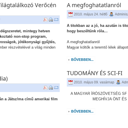
ilágtalálkozó Verőcén
A megfoghatatlanról
2010. május 24. hétfő
Adminisz
r
A titokban az a jó, ha azután is ti
endégszeretet, mintegy hetven
hogy beszéltünk róla…
rakoztató non-stop program,
yosságok, jótékonysági gyűjtés,
A megfoghatatlanról
ber részvételével a világ minden
Magyar költők a teremtő lélek állapot
BŐVEBBEN...
TUDOMÁNY ÉS SCI-FI
ia)
2010. május 09. vasárnap
Adm
A MAGYAR ÍRÓSZÖVETSÉG SF
án a Játsz/ma című amerikai film
MEGHÍVJA ÖNT ÉS
BŐVEBBEN...