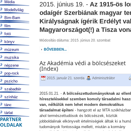
Média
2015. június 19. -
Az 1915-ös l
Modellvilág
odaígér Szerbiának magyar ter
Bim-Bam
Királyságnak ígérik Erdélyt va
film
Magyarországot(!) a Tisza vona
fotó
Módosítás dátuma: 2015. június 20. szombat
könyv
múzeum
BŐVEBBEN...
muzsika
Az Akadémia védi a bölcsészeket
népzene
(Index)
pop-rock
2015. január 21. szerda
Adminisztrátor
pszicho
szabadtér
2015.01.21. -
A bölcsészettudományoknak az ellen
színház
híresztelésekkel szemben komoly társadalmi has
van, nélkülük nem lehet modern demokratikus
tánc
társadalmat építen
i - hangzott el az MTA székházban
tárlat
ahol természettudósok és bölcsészek, köztük
PARTNER
jobboldalinak elkönyvelt értelmiségiek álltak ki a hum
OLDALAK
tudományok fontossága mellett, miután a kormány