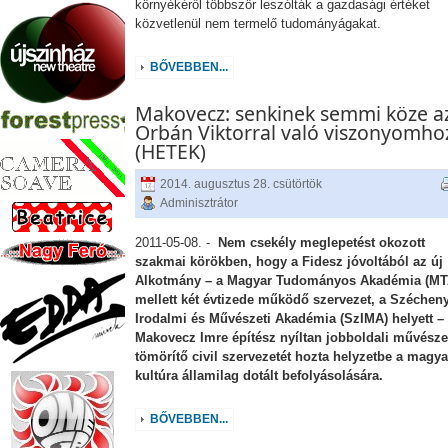
környékéről többször leszólták a gazdasági értéket
közvetlenül nem termelő tudományágakat.
BŐVEBBEN...
Makovecz: senkinek semmi köze a
Orbán Viktorral való viszonyomho
(HETEK)
2014. augusztus 28. csütörtök
Adminisztrátor
2011-05-08. -
Nem csekély meglepetést okozott
szakmai körökben, hogy a Fidesz jóvoltából az új
Alkotmány – a Magyar Tudományos Akadémia (MT
mellett két évtizede működő szervezet, a Szécheny
Irodalmi és Művészeti Akadémia (SzIMA) helyett –
Makovecz Imre építész nyíltan jobboldali művésze
tömörítő civil szervezetét hozta helyzetbe a magya
kultúra államilag dotált befolyásolására.
BŐVEBBEN...