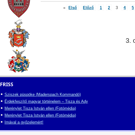
«
Első
Előző
1
2
3
4
5
3. 
FRISS
Sziszek püspöke (Maderspach Kommandó)
Érdekfeszítő magyar történelem – Tisza és Ady
Merénylet Tisza István ellen (Fotómédia)
Merénylet Tisza István ellen (Fotómédia)
Imával a győzelemért!