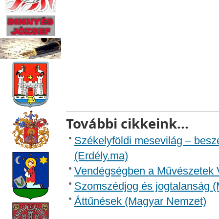
További cikkeink...
Székelyföldi mesevilág – besz
(Erdély.ma)
Vendégségben a Művészetek V
Szomszédjog és jogtalanság 
Áttűnések (Magyar Nemzet)