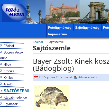
Fotóügynökség
Sajtóügynökség
Fot
Impresszum
Főoldal
Sajtószemle
Sajtószemle
Főoldal
Soproni Arcok
Anno
Bayer Zsolt: Kinek kös
Hírek
(Bádogblog)
Krónika
2015. június 20. szombat
Adminisztrátor
Kritika
Ajánló
SAJTÓSZEMLE
Kárpát-medence
Egyházak