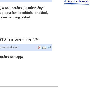
Apróhirdetések
, a balliberális „kultúrfölény”
ait, egyrészt ideológiai okokból,
 is — pénzügyiekből.
2012. november 25.
Adminisztrátor
urális hetilapja