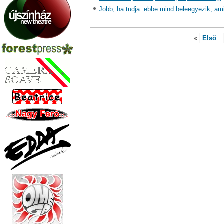
Jobb, ha tudja: ebbe mind beleegyezik, am
«
Első