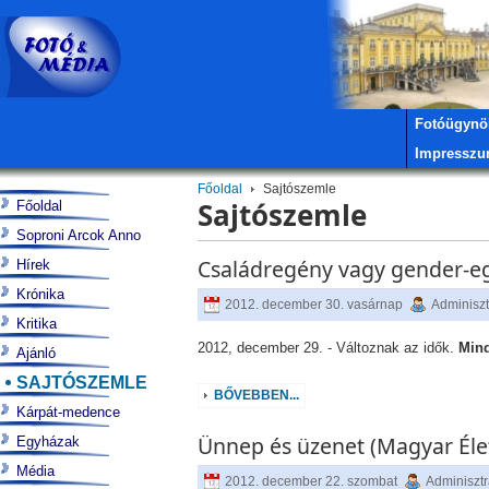
Fotóügynö
Impressz
Főoldal
Sajtószemle
Sajtószemle
Főoldal
Soproni Arcok Anno
Családregény vagy gender-eg
Hírek
Krónika
2012. december 30. vasárnap
Adminiszt
Kritika
2012, december 29. - Változnak az idők.
Mind
Ajánló
SAJTÓSZEMLE
BŐVEBBEN...
Kárpát-medence
Ünnep és üzenet (Magyar Éle
Egyházak
Média
2012. december 22. szombat
Adminisztr