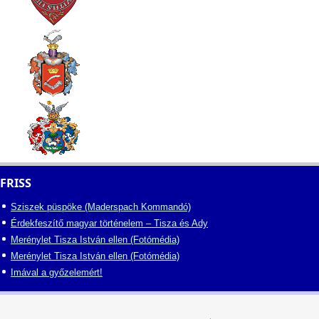
FRISS
Sziszek püspöke (Maderspach Kommandó)
Érdekfeszítő magyar történelem – Tisza és Ady
Merénylet Tisza István ellen (Fotómédia)
Merénylet Tisza István ellen (Fotómédia)
Imával a győzelemért!