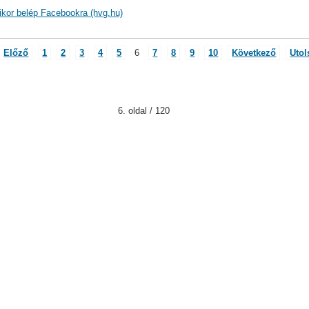
ikor belép Facebookra (hvg.hu)
Előző
1
2
3
4
5
6
7
8
9
10
Következő
Utol
6. oldal / 120