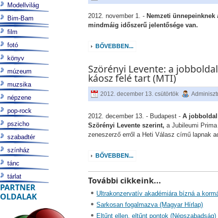
Modellvilág
2012. november 1. -
Nemzeti ünnepeinknek 
Bim-Bam
mindmáig időszerű jelentősége van.
film
fotó
BŐVEBBEN...
könyv
Szörényi Levente: a jobboldal 
múzeum
káosz felé tart (MTI)
muzsika
2012. december 13. csütörtök
Adminiszt
népzene
pop-rock
2012. december 13. - Budapest -
A jobboldal 
pszicho
Szörényi Levente szerint,
a Jubileumi Prima 
zeneszerző erről a Heti Válasz című lapnak ad
szabadtér
színház
BŐVEBBEN...
tánc
tárlat
További cikkeink...
PARTNER
Ultrakonzervatív akadémiára bízná a kormá
OLDALAK
Sarkosan fogalmazva (Magyar Hírlap)
Eltűnt ellen, eltűnt pontok (Népszabadság)