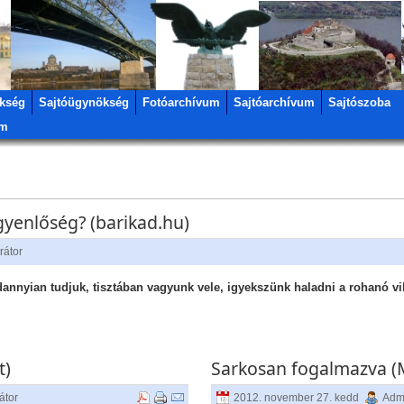
kség
Sajtóügynökség
Fotóarchívum
Sajtóarchívum
Sajtószoba
um
yenlőség? (barikad.hu)
rátor
annyian tudjuk, tisztában vagyunk vele, igyekszünk haladni a rohanó vi
t)
Sarkosan fogalmazva (
átor
2012. november 27. kedd
Admi