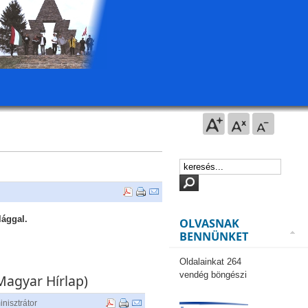
lággal.
OLVASNAK
BENNÜNKET
Oldalainkat 264
vendég böngészi
Magyar Hírlap)
nisztrátor