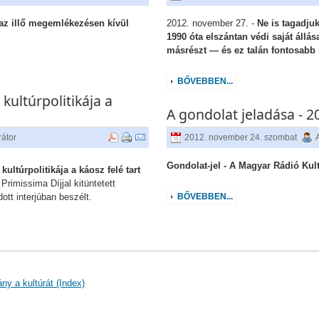
az illő megemlékezésen kívül
2012. november 27. -
Ne is tagadjuk
1990 óta elszántan védi saját állás
másrészt — és ez talán fontosabb
BŐVEBBEN...
kultúrpolitikája a
A gondolat jeladása - 
rátor
2012. november 24. szombat
Gondolat-jel - A Magyar Rádió Kult
kultúrpolitikája a káosz felé tart
Primissima Díjjal kitüntetett
ott interjúban beszélt.
BŐVEBBEN...
ny a kultúrát (Index)