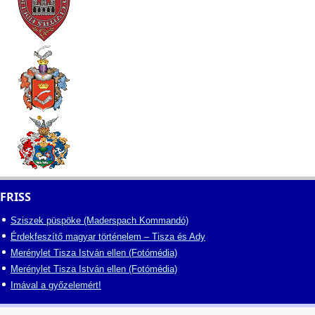
FRISS
Sziszek püspöke (Maderspach Kommandó)
Érdekfeszítő magyar történelem – Tisza és Ady
Merénylet Tisza István ellen (Fotómédia)
Merénylet Tisza István ellen (Fotómédia)
Imával a győzelemért!