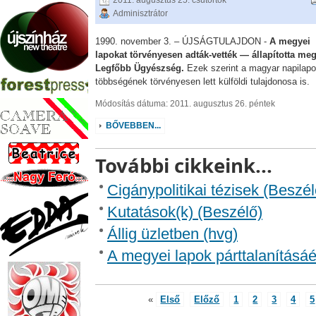
2011. augusztus 25. csütörtök
Adminisztrátor
1990. november 3. – ÚJSÁGTULAJDON -
A megyei
lapokat törvényesen adták-vették — állapította meg
Legfőbb Ügyészség.
Ezek szerint a magyar napilap
többségének törvényesen lett külföldi tulajdonosa is.
Módosítás dátuma: 2011. augusztus 26. péntek
BŐVEBBEN...
További cikkeink...
Cigánypolitikai tézisek (Beszél
Kutatások(k) (Beszélő)
Állig üzletben (hvg)
A megyei lapok párttalanításáé
«
Első
Előző
1
2
3
4
5