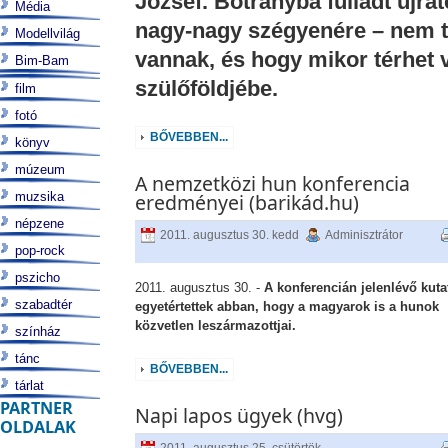
József. Botrányba fulladt újra
Média
nagy-nagy szégyenére – nem tu
Modellvilág
vannak, és hogy mikor térhet 
Bim-Bam
szülőföldjébe.
film
fotó
BŐVEBBEN...
könyv
múzeum
A nemzetközi hun konferencia
muzsika
eredményei (barikád.hu)
népzene
2011. augusztus 30. kedd
Adminisztrátor
pop-rock
pszicho
2011. augusztus 30. -
A konferencián jelenlévő kuta
szabadtér
egyetértettek abban, hogy a magyarok is a hunok
közvetlen leszármazottjai.
színház
tánc
BŐVEBBEN...
tárlat
PARTNER
Napi lapos ügyek (hvg)
OLDALAK