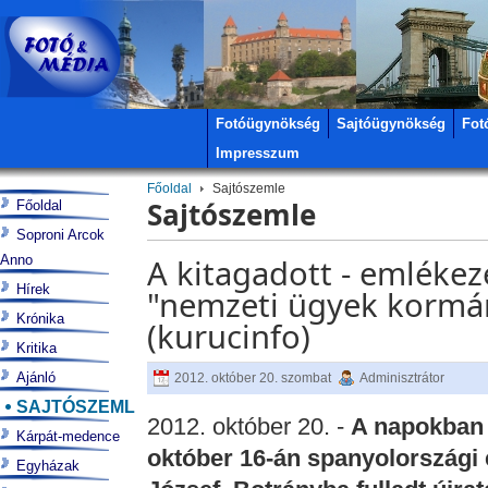
Fotóügynökség
Sajtóügynökség
Fot
Impresszum
Főoldal
Sajtószemle
Sajtószemle
Főoldal
Soproni Arcok
Anno
A kitagadott - emlékezé
Hírek
"nemzeti ügyek kormá
Krónika
(kurucinfo)
Kritika
Ajánló
2012. október 20. szombat
Adminisztrátor
SAJTÓSZEMLE
2012. október 20. -
A napokban 
Kárpát-medence
október 16-án spanyolországi 
Egyházak