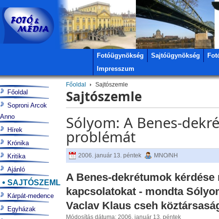
Fotóügynökség
Sajtóügynökség
Fot
Impresszum
Főoldal
Sajtószemle
Sajtószemle
Főoldal
Soproni Arcok
Anno
Sólyom: A Benes-dekr
Hírek
problémát
Krónika
2006. január 13. péntek
MNO/NH
Kritika
Ajánló
A Benes-dekrétumok kérdése 
SAJTÓSZEMLE
kapcsolatokat
- mondta Sólyom
Kárpát-medence
Vaclav Klaus cseh köztársaság
Egyházak
Módosítás dátuma: 2006. január 13. péntek