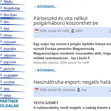
Média
BŐVEBBEN...
Modellvilág
Bim-Bam
Párbeszéd és vita nélkül
polgárháború köszönthet be
film
fotó
2006. január 09. hétfő
MNO
könyv
múzeum
Egy svájci lap szerint a polgári fejlõdés hiánya mia
muzsika
szorult Európa peremére Magyarország
Magyarországon mindenki visszaretten attól, hogy
népzene
múlttal szembenézzen - írja László F.
pop-rock
Módosítás dátuma: 2006. január 09. hétfő
pszicho
BŐVEBBEN...
szabadtér
Használtruha-export: negatív hat
színház
tánc
2006. január 08. vasárnap
hvg
tárlat
PARTNER
TEXTILSZEMÉT
OLDALAK
A ruhásszekrény ismét megtelt, a nadrág kiment a