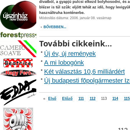
divatból, a gyapjú pulcsi elkezd bolyhosodni, és a
blézer is túl szûk: eljött tehát az idõ, hogy levigyü
használtruha konténerbe.
Módosítás dátuma: 2006. január 08. vasárnap
BŐVEBBEN...
További cikkeink...
Új év, új remények
A mi lobogónk
Két választás 10,6 milliárdért
Új budapesti fõpolgármester Iz
«
Első
Előző
111
112
113
114
115