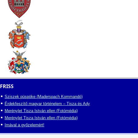
FRISS
Sziszek püspöke (Maderspach Kommandó)
Érdekfeszítő magyar történelem – Tisza és Ady
Merénylet Tisza István ellen (Fotómédia)
Merénylet Tisza István ellen (Fotómédia)
Imával a győzelemért!