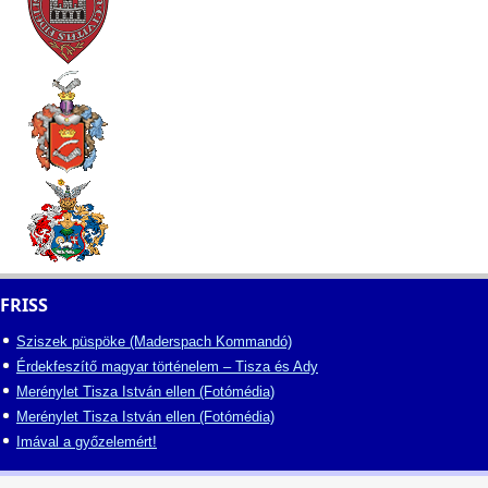
FRISS
Sziszek püspöke (Maderspach Kommandó)
Érdekfeszítő magyar történelem – Tisza és Ady
Merénylet Tisza István ellen (Fotómédia)
Merénylet Tisza István ellen (Fotómédia)
Imával a győzelemért!