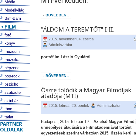
MTI-vel kedden.
Média
Modellvilág
BŐVEBBEN...
Bim-Bam
FILM
"ÁLDOM A TEREMTŐT" I-II.
fotó
2015. november 04. szerda
könyv
Adminisztrátor
múzeum
portréfilm László Gyuláról
muzsika
népzene
pop-rock
BŐVEBBEN...
pszicho
Őszre tolódik a Magyar Filmdíjak
szabadtér
átadója (MTI)
színház
2015. február 20. péntek
Adminisztrátor
tánc
tárlat
Budapest, 2015. február 19. -
Az első Magyar Filmdí
PARTNER
ünnepélyes átadására a Filmakadémiával történt
OLDALAK
egyeztetések szerint várhatóan 2015. őszén kerül 