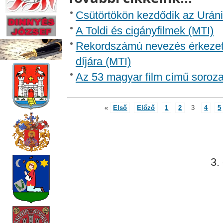
Csütörtökön kezdődik az Uráni
A Toldi és cigányfilmek (MTI)
Rekordszámú nevezés érkezett 
díjára (MTI)
Az 53 magyar film című soroza
«
Első
Előző
1
2
3
4
5
3.