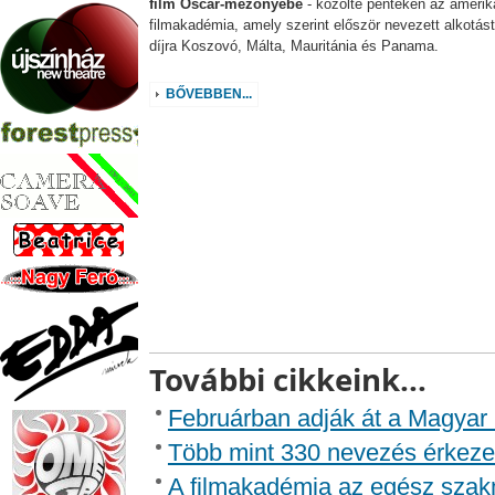
film Oscar-mezőnyébe
- közölte pénteken az amerik
filmakadémia, amely szerint először nevezett alkotást
díjra Koszovó, Málta, Mauritánia és Panama.
BŐVEBBEN...
További cikkeink...
Februárban adják át a Magyar 
Több mint 330 nevezés érkezet
A filmakadémia az egész szakm