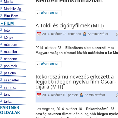
Nemzeti Filmszínházban.
Média
Modellvilág
BŐVEBBEN...
Bim-Bam
FILM
A Toldi és cigányfilmek (MTI)
fotó
2014. október 23. csütörtök
Adminisztrátor
könyv
múzeum
2014. október 23. -
Ellenőrzés alatt a szerzői mozi
muzsika
Magyarországon címmel közölt tudósítást a Le M
népzene
BŐVEBBEN...
pop-rock
pszicho
Rekordszámú nevezés érkezett a
legjobb idegen nyelvű film Oscar-
szabadtér
díjára (MTI)
színház
tánc
2014. október 10. péntek
Adminisztrátor
tárlat
PARTNER
Los Angeles, 2014. október 10. -
Rekordszámú, 83
OLDALAK
ország nevezett filmet idén a legjobb idegen nyel