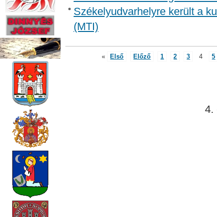
Székelyudvarhelyre került a kult
(MTI)
«
Első
Előző
1
2
3
4
5
4.