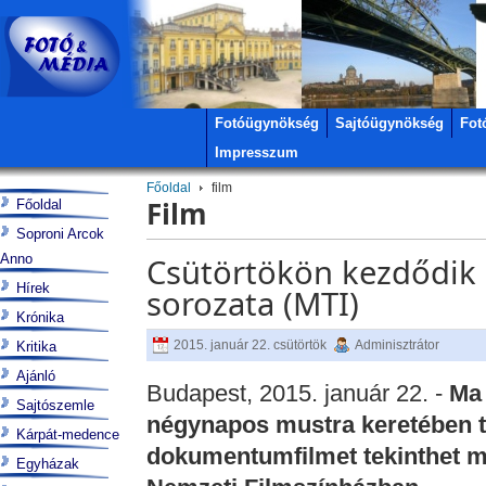
Fotóügynökség
Sajtóügynökség
Fot
Impresszum
Főoldal
film
Film
Főoldal
Soproni Arcok
Anno
Csütörtökön kezdődik 
Hírek
sorozata (MTI)
Krónika
2015. január 22. csütörtök
Adminisztrátor
Kritika
Ajánló
Budapest, 2015. január 22. -
Ma 
Sajtószemle
négynapos mustra keretében tö
Kárpát-medence
dokumentumfilmet tekinthet m
Egyházak