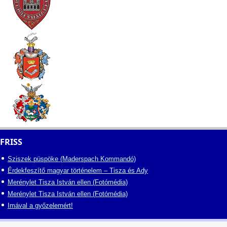
FRISS
Sziszek püspöke (Maderspach Kommandó)
Érdekfeszítő magyar történelem – Tisza és Ady
Merénylet Tisza István ellen (Fotómédia)
Merénylet Tisza István ellen (Fotómédia)
Imával a győzelemért!