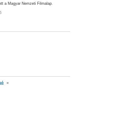
ott a Magyar Nemzeti Filmalap.
ő
só
»