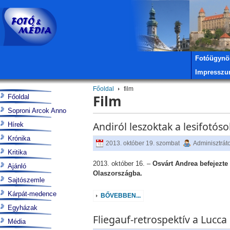
Fotóügynö
Impressz
Főoldal
film
Film
Főoldal
Soproni Arcok Anno
Andiról leszoktak a lesifotós
Hírek
Krónika
2013. október 19. szombat
Adminisztrát
Kritika
2013. október 16. –
Osvárt Andrea befejezte
Ajánló
Olaszországba.
Sajtószemle
Kárpát-medence
BŐVEBBEN...
Egyházak
Fliegauf-retrospektív a Lucca
Média