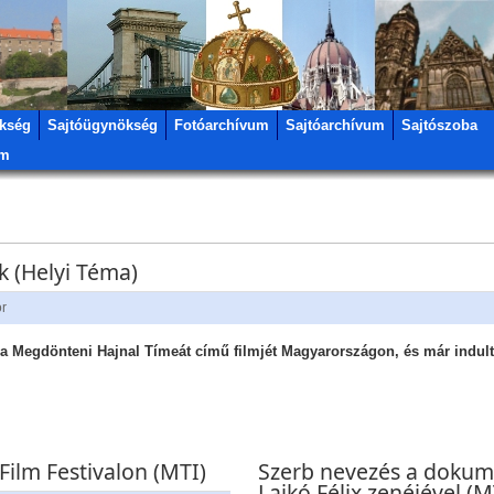
kség
Sajtóügynökség
Fotóarchívum
Sajtóarchívum
Sajtószoba
um
ok (Helyi Téma)
or
 a Megdönteni Hajnal Tímeát című filmjét Magyarországon, és már indul
 Film Festivalon (MTI)
Szerb nevezés a dokum
Lajkó Félix zenéjével (M