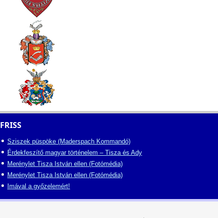
FRISS
Sziszek püspöke (Maderspach Kommandó)
Érdekfeszítő magyar történelem – Tisza és Ady
Merénylet Tisza István ellen (Fotómédia)
Merénylet Tisza István ellen (Fotómédia)
Imával a győzelemért!