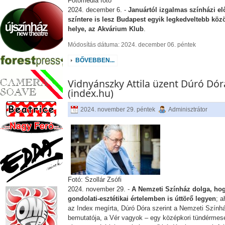
Fotomedia fotó
2024. december 6. -
Januártól izgalmas színházi e
színtere is lesz Budapest egyik legkedveltebb köz
helye, az Akvárium Klub
.
Módosítás dátuma: 2024. december 06. péntek
BŐVEBBEN...
Vidnyánszky Attila üzent Dúró Dó
(index.hu)
2024. november 29. péntek
Adminisztrátor
Fotó: Szollár Zsófi
2024. november 29. -
A Nemzeti Színház dolga, ho
gondolati-esztétikai értelemben is úttörő legyen
; a
az Index megírta, Dúró Dóra szerint a Nemzeti Szính
bemutatója, a Vér vagyok – egy középkori tündérmese