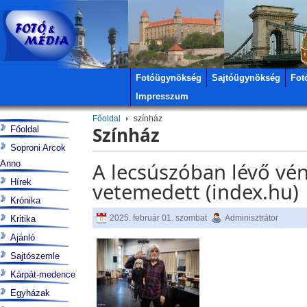
Fotóügynökség
Sajtóügynökség
Fot
Impresszum
Főoldal
színház
Színház
Főoldal
Soproni Arcok
Anno
A lecsúszóban lévő vén
Hírek
vetemedett (index.hu)
Krónika
2025. február 01. szombat
Adminisztrátor
Kritika
Ajánló
Sajtószemle
Kárpát-medence
Egyházak