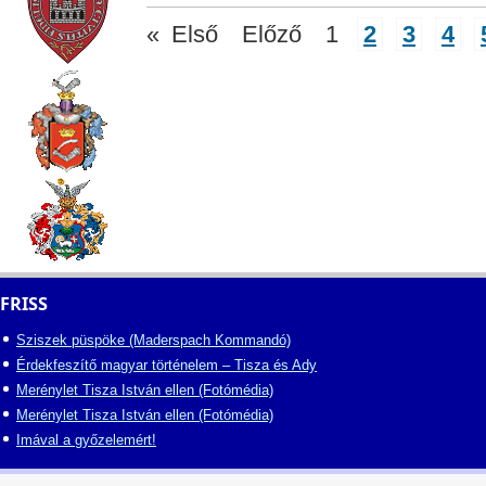
«
Első
Előző
1
2
3
4
FRISS
Sziszek püspöke (Maderspach Kommandó)
Érdekfeszítő magyar történelem – Tisza és Ady
Merénylet Tisza István ellen (Fotómédia)
Merénylet Tisza István ellen (Fotómédia)
Imával a győzelemért!