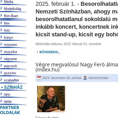
Média
2025. február 1. -
Besorolhatatl
Modellvilág
Nemzeti Színházban, ahogy ma
Bim-Bam
besorolhatatlanul sokoldalú 
film
inkább koncert, koncertnek in
fotó
kicsit stand-up, kicsit egy bo
könyv
Módosítás dátuma: 2025. február 01. szombat
múzeum
muzsika
BŐVEBBEN...
népzene
Végre megvalósul Nagy Feró álma
pop-rock
(index.hu)
pszicho
2024. december 06. péntek
Adminisztrátor
szabadtér
SZÍNHÁZ
tánc
tárlat
PARTNER
OLDALAK