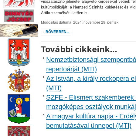
visszataszító jelenetei alapvető kérdéseket vetnek fe
kultúrpolitikáját, a Nemzeti Színház küldetését és V
Attila személyét illetően is.
Módosítás dátuma: 2024. november 29. péntek
BŐVEBBEN...
További cikkeink...
Nemzetbiztonsági szempontból
repertoárját (MTI)
Az István, a király rockopera
(MTI)
SZFE - Elismert szakemberek i
mozgóképes osztályok munkáj
A magyar kultúra napja - Erd
bemutatásával ünnepel (MTI)