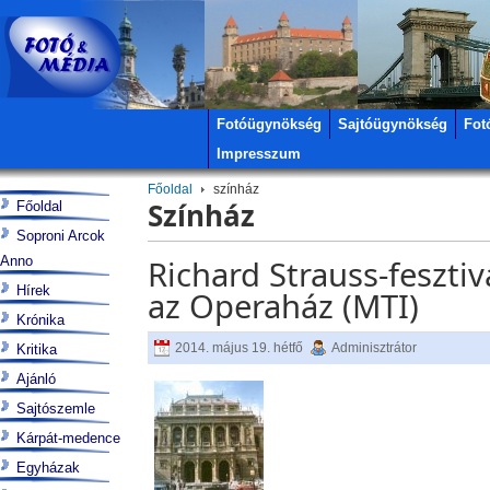
Fotóügynökség
Sajtóügynökség
Fot
Impresszum
Főoldal
színház
Színház
Főoldal
Soproni Arcok
Anno
Richard Strauss-fesztiv
Hírek
az Operaház (MTI)
Krónika
2014. május 19. hétfő
Adminisztrátor
Kritika
Ajánló
Sajtószemle
Kárpát-medence
Egyházak