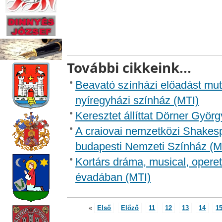
További cikkeink...
Beavató színházi előadást mut
nyíregyházi színház (MTI)
Keresztet állíttat Dörner Györ
A craiovai nemzetközi Shakesp
budapesti Nemzeti Színház (M
Kortárs dráma, musical, operet
évadában (MTI)
«
Első
Előző
11
12
13
14
1