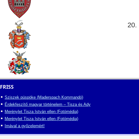
20. 
FRISS
Sziszek püspöke (Maderspach Kommandó)
Érdekfeszítő magyar történelem – Tisza és Ady
Merénylet Tisza István ellen (Fotómédia)
Merénylet Tisza István ellen (Fotómédia)
Imával a győzelemért!