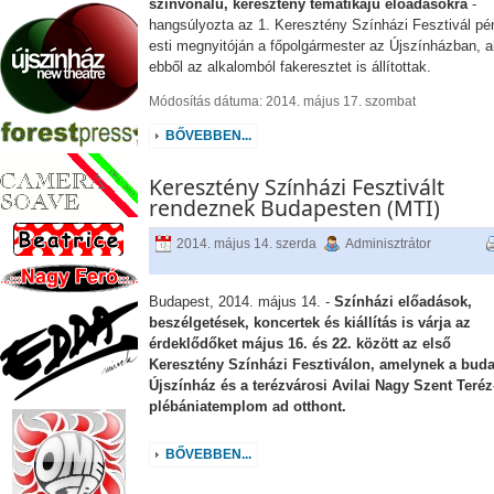
színvonalú, keresztény tematikájú előadásokra
-
hangsúlyozta az 1. Keresztény Színházi Fesztivál pé
esti megnyitóján a főpolgármester az Újszínházban, a
ebből az alkalomból fakeresztet is állítottak.
Módosítás dátuma: 2014. május 17. szombat
BŐVEBBEN...
Keresztény Színházi Fesztivált
rendeznek Budapesten (MTI)
2014. május 14. szerda
Adminisztrátor
Budapest, 2014. május 14. -
Színházi előadások,
beszélgetések, koncertek és kiállítás is várja az
érdeklődőket május 16. és 22. között az első
Keresztény Színházi Fesztiválon, amelynek a buda
Újszínház és a terézvárosi Avilai Nagy Szent Teréz
plébániatemplom ad otthont.
BŐVEBBEN...