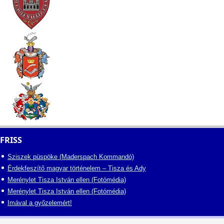
FRISS
Sziszek püspöke (Maderspach Kommandó)
Érdekfeszítő magyar történelem – Tisza és Ady
Merénylet Tisza István ellen (Fotómédia)
Merénylet Tisza István ellen (Fotómédia)
Imával a győzelemért!