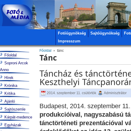
Fotóügynökség
Sajtóügynökség
Fot
Impresszum
Főoldal
tánc
Tánc
Főoldal
Soproni Arcok
Anno
Táncház és tánctörténet
Hírek
Keszthelyi Táncpanorá
Krónika
2014. szeptember 11. csütörtök
Adminisztrátor
Kritika
Ajánló
Budapest, 2014. szeptember 11.
Sajtószemle
produkcióival, nagyszabású tá
Kárpát-medence
tánctörténeti prezentációval v
Egyházak