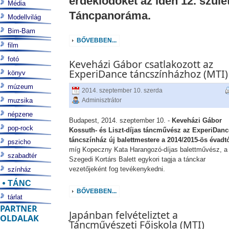
érdeklődőket az idén 12. szüle
Média
Táncpanoráma.
Modellvilág
Bim-Bam
BŐVEBBEN...
film
fotó
Keveházi Gábor csatlakozott az
ExperiDance táncszínházhoz (MTI)
könyv
múzeum
2014. szeptember 10. szerda
muzsika
Adminisztrátor
népzene
Budapest, 2014. szeptember 10. -
Keveházi Gábor
pop-rock
Kossuth- és Liszt-díjas táncművész az ExperiDanc
táncszínház új balettmestere a 2014/2015-ös évadtó
pszicho
míg Kopeczny Kata Harangozó-díjas balettművész, a
szabadtér
Szegedi Kortárs Balett egykori tagja a tánckar
vezetőjeként fog tevékenykedni.
színház
TÁNC
BŐVEBBEN...
tárlat
PARTNER
Japánban felvételiztet a
OLDALAK
Táncművészeti Főiskola (MTI)