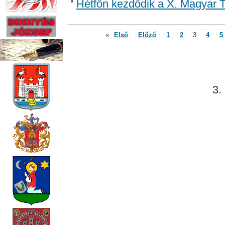
Hétfőn kezdődik a X. Magyar T
«
Első
Előző
1
2
3
4
5
3.