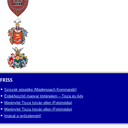
FRISS
Sziszek püspöke (Maderspach Kommandó)
Érdekfeszítő magyar történelem – Tisza és Ady
Merénylet Tisza István ellen (Fotómédia)
Merénylet Tisza István ellen (Fotómédia)
Imával a győzelemért!