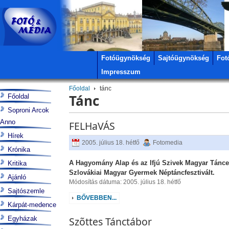
Fotóügynökség
Sajtóügynökség
Fot
Impresszum
Főoldal
tánc
Tánc
Főoldal
Soproni Arcok
Anno
FELHaVÁS
Hírek
2005. július 18. hétfő
Fotomedia
Krónika
A Hagyomány Alap és az Ifjú Szivek Magyar Tánceg
Kritika
Szlovákiai Magyar Gyermek Néptáncfesztivált.
Ajánló
Módosítás dátuma: 2005. július 18. hétfő
Sajtószemle
BŐVEBBEN...
Kárpát-medence
Egyházak
Szõttes Tánctábor