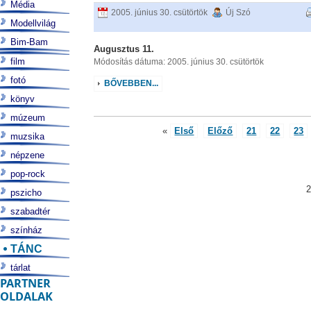
Média
2005. június 30. csütörtök
Új Szó
Modellvilág
Bim-Bam
Augusztus 11.
film
Módosítás dátuma: 2005. június 30. csütörtök
fotó
BŐVEBBEN...
könyv
múzeum
«
Első
Előző
21
22
23
muzsika
népzene
pop-rock
2
pszicho
szabadtér
színház
TÁNC
tárlat
PARTNER
OLDALAK