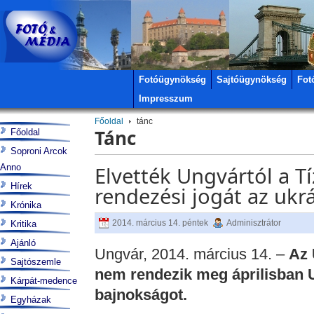
Fotóügynökség
Sajtóügynökség
Fot
Impresszum
Főoldal
tánc
Tánc
Főoldal
Soproni Arcok
Anno
Elvették Ungvártól a T
Hírek
rendezési jogát az ukr
Krónika
2014. március 14. péntek
Adminisztrátor
Kritika
Ajánló
Ungvár, 2014. március 14. –
Az 
Sajtószemle
nem rendezik meg áprilisban 
Kárpát-medence
bajnokságot.
Egyházak