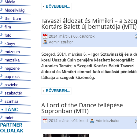
Média
BŐVEBBEN...
Modellvilág
Bim-Bam
Tavaszi áldozat és Mimikri – a Sze
Kortárs Balett új bemutatója (MTI)
film
fotó
2014. március 06. csütörtök
Adminisztrátor
könyv
múzeum
Szeged, 2014. március 6. –
Igor Sztavinszkij és a dé
muzsika
korai Unszuk Csin zenéjére készített koreográfiát
Juronics Tamás; a Szegedi Kortárs Balett Tavaszi
népzene
áldozat és Mimikri címmel futó előadását péntektő
pop-rock
láthatja a szegedi közönség.
pszicho
BŐVEBBEN...
szabadtér
színház
A Lord of the Dance fellépése
TÁNC
Sopronban (MTI)
tárlat
2014. március 04. kedd
Adminisztrátor
PARTNER
OLDALAK