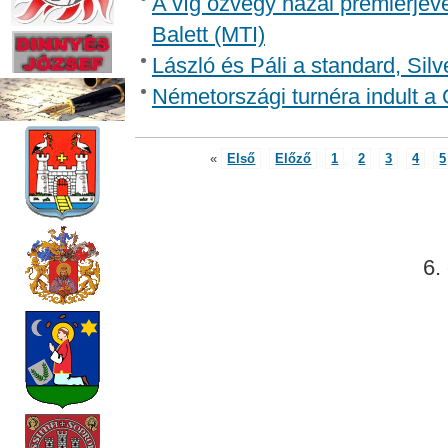
A víg özvegy hazai premierjév
Balett (MTI)
László és Páli a standard, Silv
Németországi turnéra indult a 
«
Első
Előző
1
2
3
4
5
6.