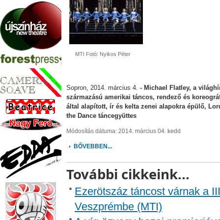
MTI Fotó: Nyikos Péter
Sopron, 2014. március 4.
- Michael Flatley, a világhí
származású amerikai táncos, rendező és koreográ
által alapított, ír és kelta zenei alapokra épülő, Lor
the Dance táncegyüttes
Módosítás dátuma: 2014. március 04. kedd
BŐVEBBEN...
További cikkeink...
Ezerötszáz táncost várnak a II
Veszprémbe (MTI)