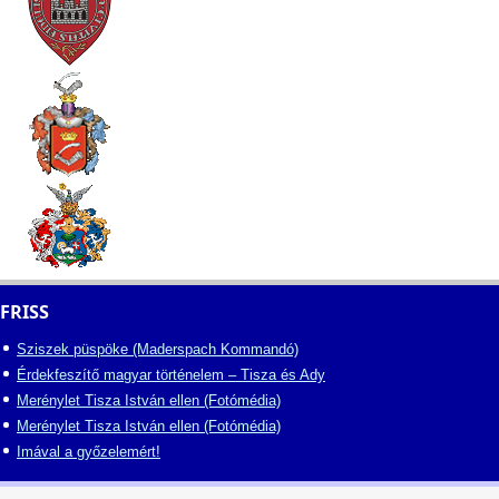
FRISS
Sziszek püspöke (Maderspach Kommandó)
Érdekfeszítő magyar történelem – Tisza és Ady
Merénylet Tisza István ellen (Fotómédia)
Merénylet Tisza István ellen (Fotómédia)
Imával a győzelemért!