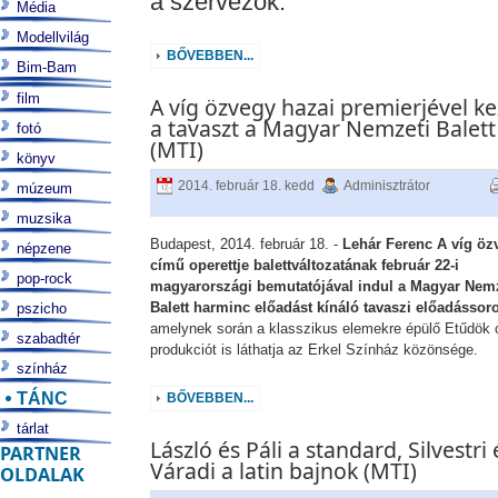
a szervezők.
Média
Modellvilág
BŐVEBBEN...
Bim-Bam
film
A víg özvegy hazai premierjével ke
a tavaszt a Magyar Nemzeti Balett
fotó
(MTI)
könyv
2014. február 18. kedd
Adminisztrátor
múzeum
muzsika
Budapest, 2014. február 18. -
Lehár Ferenc A víg öz
népzene
című operettje balettváltozatának február 22-i
pop-rock
magyarországi bemutatójával indul a Magyar Nemz
Balett harminc előadást kínáló tavaszi előadássoro
pszicho
amelynek során a klasszikus elemekre épülő Etűdök
szabadtér
produkciót is láthatja az Erkel Színház közönsége.
színház
TÁNC
BŐVEBBEN...
tárlat
László és Páli a standard, Silvestri 
PARTNER
Váradi a latin bajnok (MTI)
OLDALAK