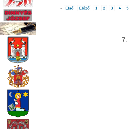
«
Első
Előző
1
2
3
4
5
7.