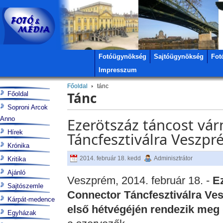
Fotóügynökség
Sajtóügynökség
Fot
Impresszum
Főoldal
tánc
Tánc
Főoldal
Soproni Arcok
Anno
Ezerötszáz táncost vár
Hírek
Táncfesztiválra Veszpr
Krónika
2014. február 18. kedd
Adminisztrátor
Kritika
Ajánló
Veszprém, 2014. február 18. -
Ez
Sajtószemle
Connector Táncfesztiválra Ve
Kárpát-medence
első hétvégéjén rendezik meg
Egyházak