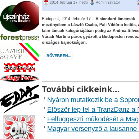
2014. február 17. hétfő
Adminisztrátor
Budapest, 2014. február 17. -
A standard táncosok
mezőnyében a László Csaba, Páli Viktória kettős, 
latin táncok kategóriájában pedig az Andrea Silvest
Váradi Martina páros győzött a Budapesten rendez
országos bajnokságon.
BŐVEBBEN...
További cikkeink...
Nyáron mutatkozik be a Sopron
Először lép fel a TranzDanz a
Felfüggeszti működését a Magy
Magyar versenyző a lausanne-