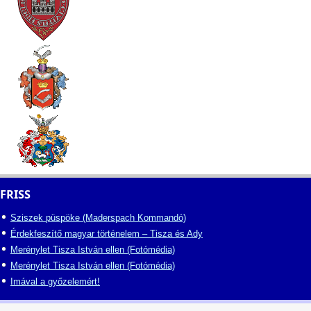
FRISS
Sziszek püspöke (Maderspach Kommandó)
Érdekfeszítő magyar történelem – Tisza és Ady
Merénylet Tisza István ellen (Fotómédia)
Merénylet Tisza István ellen (Fotómédia)
Imával a győzelemért!