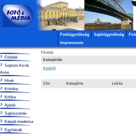
Fotóügynökség
Sajtóügynökség
Fot
Impresszum
Főoldal
Főoldal
Kategóriák
Soproni Arcok
Kínál
(0)
Anno
Hírek
Cím
Kategória
Leírás
Krónika
Kritika
Ajánló
Sajtószemle
Kárpát-medence
Egyházak