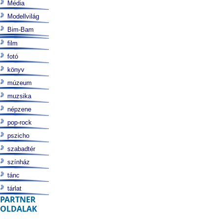
Média
Modellvilág
Bim-Bam
film
fotó
könyv
múzeum
muzsika
népzene
pop-rock
pszicho
szabadtér
színház
tánc
tárlat
PARTNER
OLDALAK