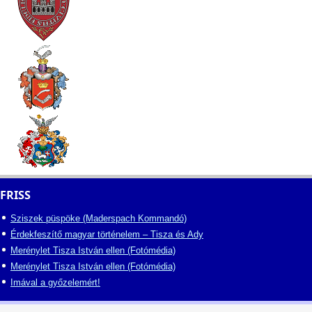
FRISS
Sziszek püspöke (Maderspach Kommandó)
Érdekfeszítő magyar történelem – Tisza és Ady
Merénylet Tisza István ellen (Fotómédia)
Merénylet Tisza István ellen (Fotómédia)
Imával a győzelemért!