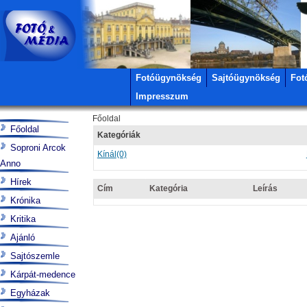
Fotóügynökség
Sajtóügynökség
Fot
Impresszum
Főoldal
Főoldal
Kategóriák
Soproni Arcok
Kínál
(0)
Anno
Hírek
Cím
Kategória
Leírás
Krónika
Kritika
Ajánló
Sajtószemle
Kárpát-medence
Egyházak