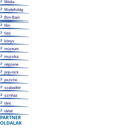
Média
Modellvilág
Bim-Bam
film
fotó
könyv
múzeum
muzsika
népzene
pop-rock
pszicho
szabadtér
színház
tánc
tárlat
PARTNER
OLDALAK