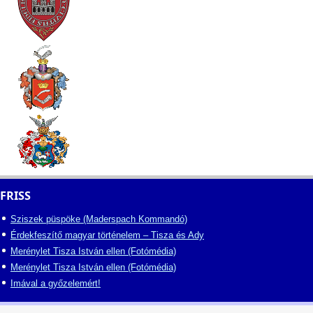
FRISS
Sziszek püspöke (Maderspach Kommandó)
Érdekfeszítő magyar történelem – Tisza és Ady
Merénylet Tisza István ellen (Fotómédia)
Merénylet Tisza István ellen (Fotómédia)
Imával a győzelemért!