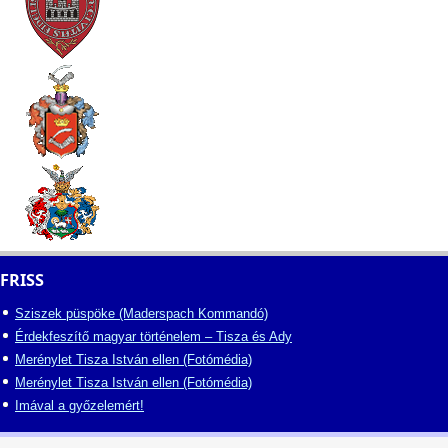
FRISS
Sziszek püspöke (Maderspach Kommandó)
Érdekfeszítő magyar történelem – Tisza és Ady
Merénylet Tisza István ellen (Fotómédia)
Merénylet Tisza István ellen (Fotómédia)
Imával a győzelemért!