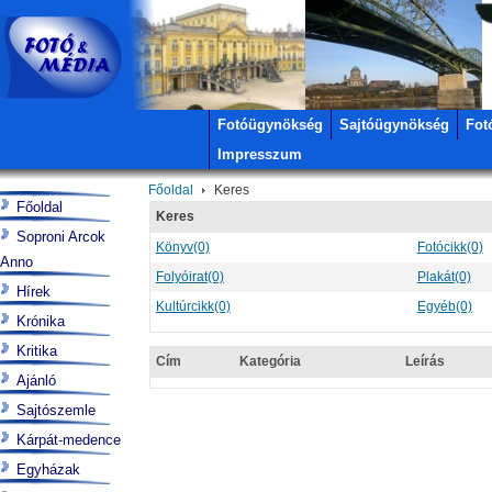
Fotóügynökség
Sajtóügynökség
Fot
Impresszum
Főoldal
Keres
Főoldal
Keres
Soproni Arcok
Könyv
(0)
Fotócikk
(0)
Anno
Folyóirat
(0)
Plakát
(0)
Hírek
Kultúrcikk
(0)
Egyéb
(0)
Krónika
Kritika
Cím
Kategória
Leírás
Ajánló
Sajtószemle
Kárpát-medence
Egyházak