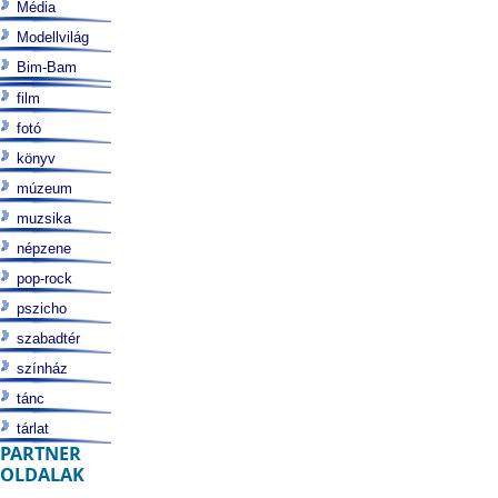
Média
Modellvilág
Bim-Bam
film
fotó
könyv
múzeum
muzsika
népzene
pop-rock
pszicho
szabadtér
színház
tánc
tárlat
PARTNER
OLDALAK