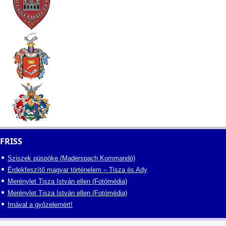
FRISS
Sziszek püspöke (Maderspach Kommandó)
Érdekfeszítő magyar történelem – Tisza és Ady
Merénylet Tisza István ellen (Fotómédia)
Merénylet Tisza István ellen (Fotómédia)
Imával a győzelemért!