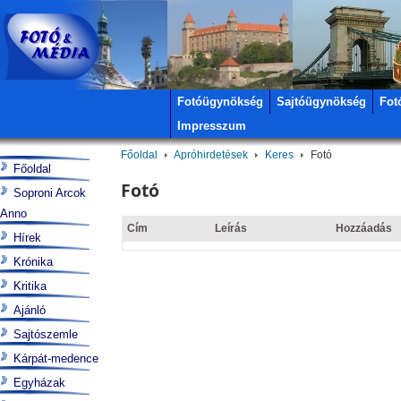
Fotóügynökség
Sajtóügynökség
Fot
Impresszum
Főoldal
Apróhirdetések
Keres
Fotó
Főoldal
Fotó
Soproni Arcok
Anno
Cím
Leírás
Hozzáadás
Hírek
Krónika
Kritika
Ajánló
Sajtószemle
Kárpát-medence
Egyházak