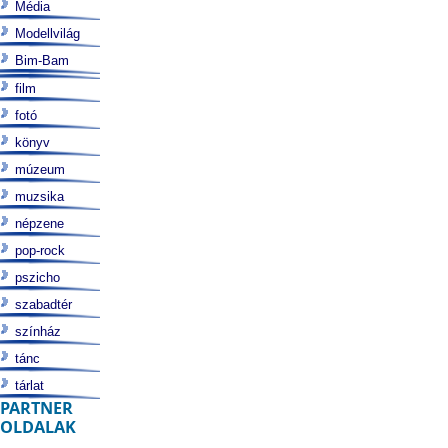
Média
Modellvilág
Bim-Bam
film
fotó
könyv
múzeum
muzsika
népzene
pop-rock
pszicho
szabadtér
színház
tánc
tárlat
PARTNER
OLDALAK