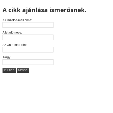
A cikk ajánlása ismerősnek.
A címzett e-mail címe:
A feladó neve:
Az Ön e-mail címe:
Tárgy:
KÜLDÉS
MÉGSE