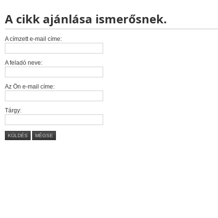
A cikk ajánlása ismerősnek.
A címzett e-mail címe:
A feladó neve:
Az Ön e-mail címe:
Tárgy:
KÜLDÉS
MÉGSE