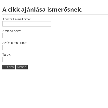
A cikk ajánlása ismerősnek.
A címzett e-mail címe:
A feladó neve:
Az Ön e-mail címe:
Tárgy:
KÜLDÉS
MÉGSE