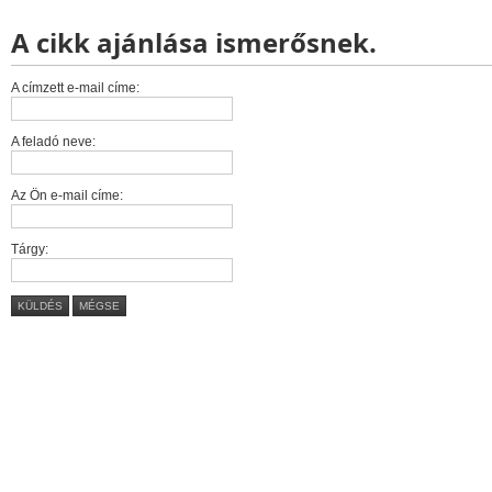
A cikk ajánlása ismerősnek.
A címzett e-mail címe:
A feladó neve:
Az Ön e-mail címe:
Tárgy:
KÜLDÉS
MÉGSE