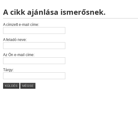
A cikk ajánlása ismerősnek.
A címzett e-mail címe:
A feladó neve:
Az Ön e-mail címe:
Tárgy:
KÜLDÉS
MÉGSE