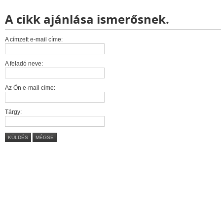
A cikk ajánlása ismerősnek.
A címzett e-mail címe:
A feladó neve:
Az Ön e-mail címe:
Tárgy:
KÜLDÉS
MÉGSE