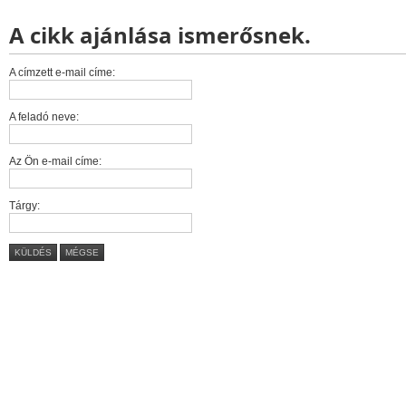
A cikk ajánlása ismerősnek.
A címzett e-mail címe:
A feladó neve:
Az Ön e-mail címe:
Tárgy:
KÜLDÉS
MÉGSE