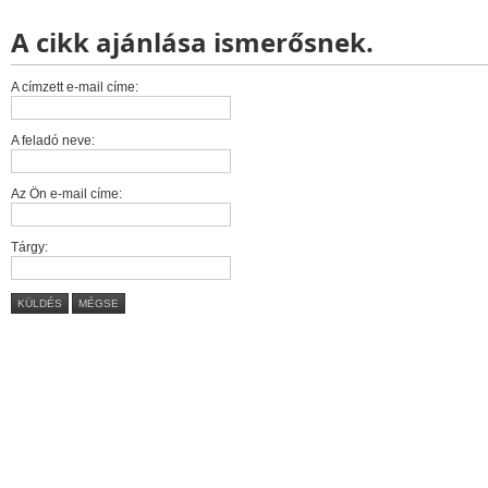
A cikk ajánlása ismerősnek.
A címzett e-mail címe:
A feladó neve:
Az Ön e-mail címe:
Tárgy:
KÜLDÉS
MÉGSE