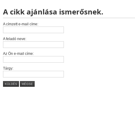
A cikk ajánlása ismerősnek.
A címzett e-mail címe:
A feladó neve:
Az Ön e-mail címe:
Tárgy:
KÜLDÉS
MÉGSE