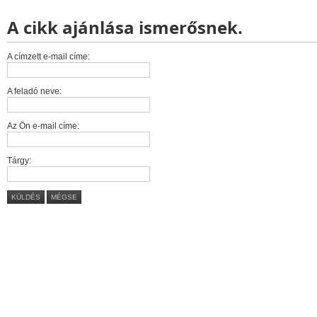
A cikk ajánlása ismerősnek.
A címzett e-mail címe:
A feladó neve:
Az Ön e-mail címe:
Tárgy:
KÜLDÉS
MÉGSE